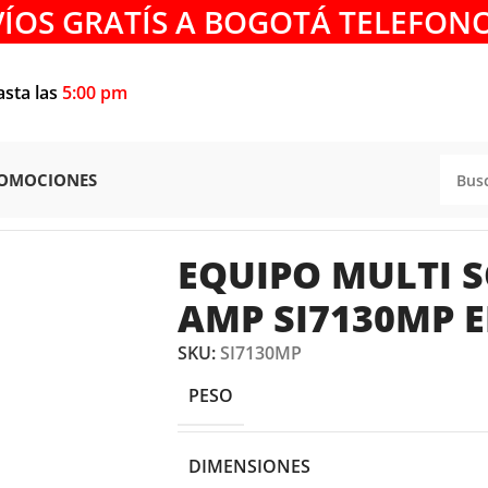
VÍOS GRATÍS A BOGOTÁ TELEFONO
asta las
5:00 pm
OMOCIONES
 110- 130 AMP SI7130MP ELITE
EQUIPO MULTI S
AMP SI7130MP E
SKU:
SI7130MP
PESO
DIMENSIONES