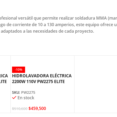
ofesional versátil que permite realizar soldadura MMA (man
ngo de corriente de 10 a 130 amperios, este equipo ofrece 
y adaptados a las necesidades de cada proyecto.
-10%
RICA
HIDROLAVADORA ELÉCTRICA
LITE
2200W 110V PW2275 ELITE
SKU:
PW2275
En stock
$
459,500
$
510,600