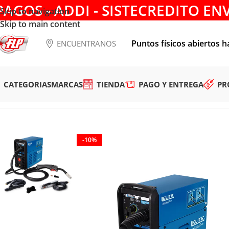
PAGOS - ADDI - SISTECREDITO EN
Skip to navigation
Skip to main content
Puntos físicos abiertos h
ENCUENTRANOS
CATEGORIAS
MARCAS
TIENDA
PAGO Y ENTREGA
PR
Tienda
/
SOLDADURA
/
SOLDADORES
/
EQUIPO MULTI SOLDAR
-10%