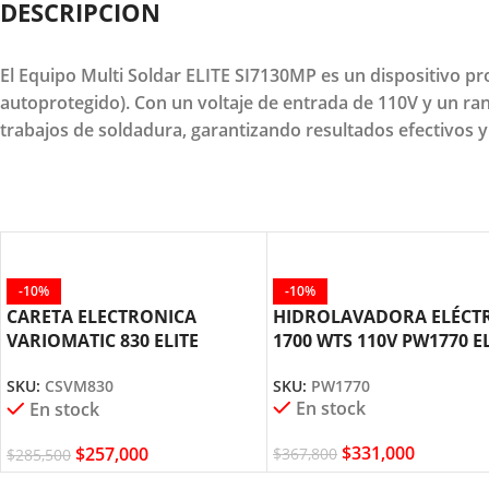
DESCRIPCION
El Equipo Multi Soldar ELITE SI7130MP es un dispositivo pr
autoprotegido). Con un voltaje de entrada de 110V y un ra
trabajos de soldadura, garantizando resultados efectivos 
-10%
-10%
CARETA ELECTRONICA
HIDROLAVADORA ELÉCT
VARIOMATIC 830 ELITE
1700 WTS 110V PW1770 E
CSVM830
SKU:
PW1770
SKU:
CSVM830
En stock
En stock
$
331,000
$
257,000
$
367,800
$
285,500