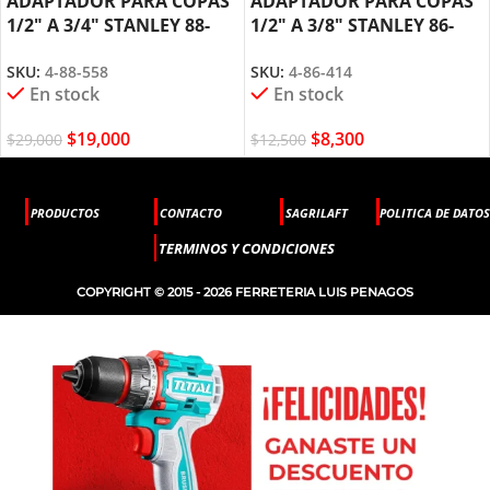
ADAPTADOR PARA COPAS
ADAPTADOR PARA COPAS
1/2″ A 3/4″ STANLEY 88-
1/2″ A 3/8″ STANLEY 86-
558
414
SKU:
4-88-558
SKU:
4-86-414
En stock
En stock
$
19,000
$
8,300
$
29,000
$
12,500
PRODUCTOS
CONTACTO
SAGRILAFT
POLITICA DE DATOS
TERMINOS Y CONDICIONES
COPYRIGHT © 2015 - 2026 FERRETERIA LUIS PENAGOS