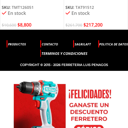
TMT126051 TOTAL TOOLS
TAT91512 TOTAL TOOLS
SKU:
TMT126051
SKU:
TAT91512
En stock
En stock
$
8,800
$
217,200
$
10,600
$
261,700
PRODUCTOS
CONTACTO
SAGRILAFT
POLITICA DE DATOS
TERMINOS Y CONDICIONES
COPYRIGHT © 2015 - 2026 FERRETERIA LUIS PENAGOS