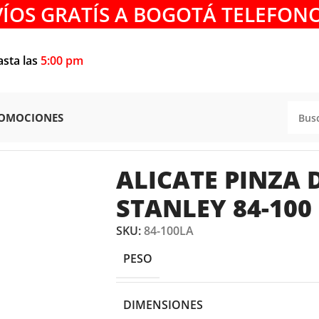
VÍOS GRATÍS A BOGOTÁ TELEFONO
asta las
5:00 pm
OMOCIONES
LICATES PINZA
/
ALICATE PINZA DE PUNTA 5″ STANLEY 84-1
ALICATE PINZA 
STANLEY 84-100
SKU:
84-100LA
PESO
DIMENSIONES