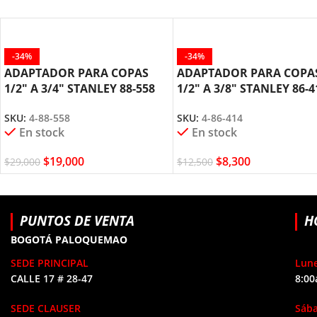
-34%
-34%
ADAPTADOR PARA COPAS
ADAPTADOR PARA COPA
1/2″ A 3/4″ STANLEY 88-558
1/2″ A 3/8″ STANLEY 86-4
SKU:
4-88-558
SKU:
4-86-414
En stock
En stock
$
19,000
$
8,300
$
29,000
$
12,500
PUNTOS DE VENTA
H
BOGOTÁ PALOQUEMAO
SEDE PRINCIPAL
Lune
CALLE 17 # 28-47
8:00
SEDE CLAUSER
Sáb