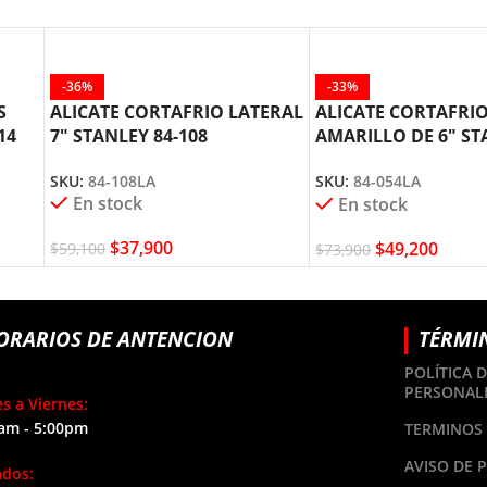
-36%
-33%
S
ALICATE CORTAFRIO LATERAL
ALICATE CORTAFRI
14
7″ STANLEY 84-108
AMARILLO DE 6″ ST
054
SKU:
84-108LA
SKU:
84-054LA
En stock
En stock
$
37,900
$
49,200
$
59,100
$
73,900
ORARIOS DE ANTENCION
TÉRMI
POLÍTICA 
PERSONAL
s a Viernes:
am - 5:00pm
TERMINOS 
AVISO DE 
ados: