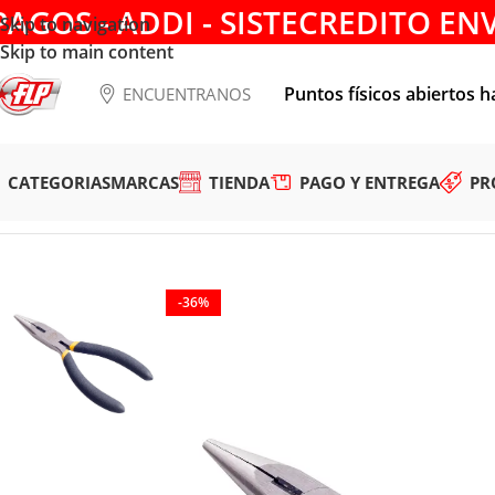
PAGOS - ADDI - SISTECREDITO EN
Skip to navigation
Skip to main content
Puntos físicos abiertos h
ENCUENTRANOS
CATEGORIAS
MARCAS
TIENDA
PAGO Y ENTREGA
PR
Tienda
/
HERRAMIENTAS MANUALES
/
ALICATES Y TIJERAS
/
A
-36%