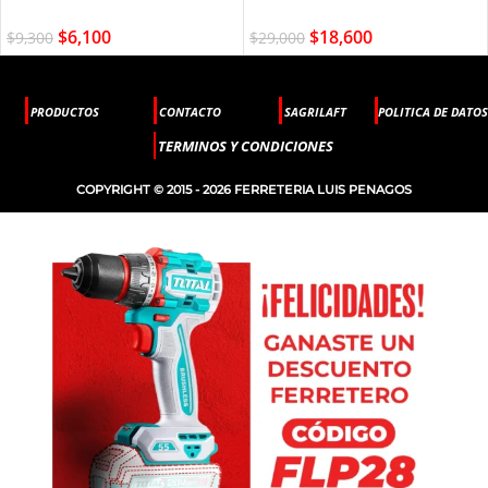
$
6,100
$
18,600
$
9,300
$
29,000
PRODUCTOS
CONTACTO
SAGRILAFT
POLITICA DE DATOS
TERMINOS Y CONDICIONES
COPYRIGHT © 2015 - 2026 FERRETERIA LUIS PENAGOS