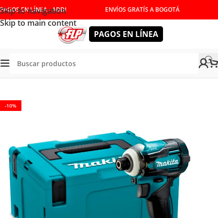
Skip to navigation
PAGOS EN LÍNEA - ADDI
ENVÍOS GRATÍS A BOGOTÁ
Skip to main content
PAGOS EN LÍNEA
enda
/
HERRAMIENTAS INALÁMBRICAS
/
DESTORNILLADORES
-10%