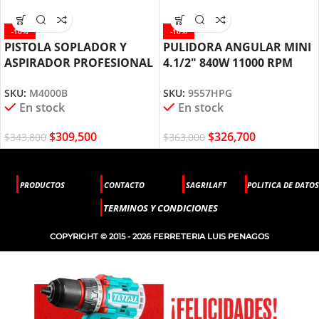
-10%
-10%
PISTOLA SOPLADOR Y
PULIDORA ANGULAR MINI
ASPIRADOR PROFESIONAL
4.1/2″ 840W 11000 RPM
530W M4000B MAKITA
9557HPG MAKITA
SKU:
M4000B
SKU:
9557HPG
En stock
En stock
$
309,500
$
326,700
$
343,800
$
363,000
PRODUCTOS
CONTACTO
SAGRILAFT
POLITICA DE DATOS
TERMINOS Y CONDICIONES
COPYRIGHT © 2015 - 2026 FERRETERIA LUIS PENAGOS