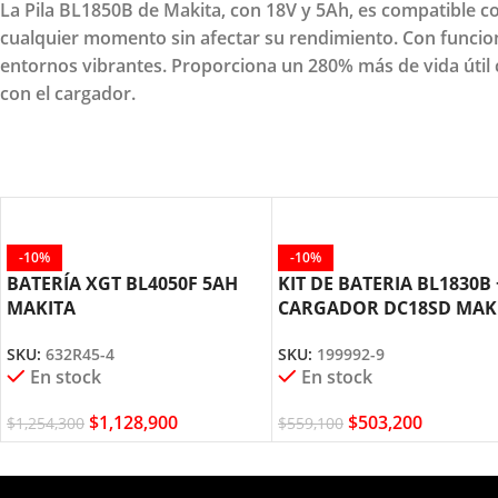
La Pila BL1850B de Makita, con 18V y 5Ah, es compatible 
cualquier momento sin afectar su rendimiento. Con funcion
entornos vibrantes. Proporciona un 280% más de vida útil co
con el cargador.
-10%
-10%
BATERÍA XGT BL4050F 5AH
KIT DE BATERIA BL1830B 
MAKITA
CARGADOR DC18SD MAK
SKU:
632R45-4
SKU:
199992-9
En stock
En stock
$
1,128,900
$
503,200
$
1,254,300
$
559,100