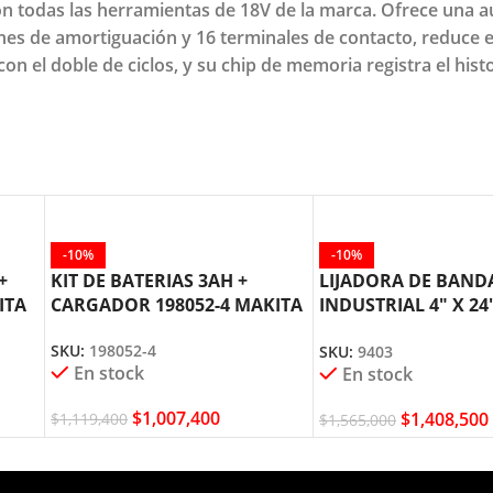
con todas las herramientas de 18V de la marca. Ofrece una
es de amortiguación y 16 terminales de contacto, reduce e
n el doble de ciclos, y su chip de memoria registra el histo
-10%
-10%
+
KIT DE BATERIAS 3AH +
LIJADORA DE BAND
ITA
CARGADOR 198052-4 MAKITA
INDUSTRIAL 4″ X 24
MAKITA 9403
SKU:
198052-4
SKU:
9403
En stock
En stock
$
1,007,400
$
1,408,500
$
1,119,400
$
1,565,000