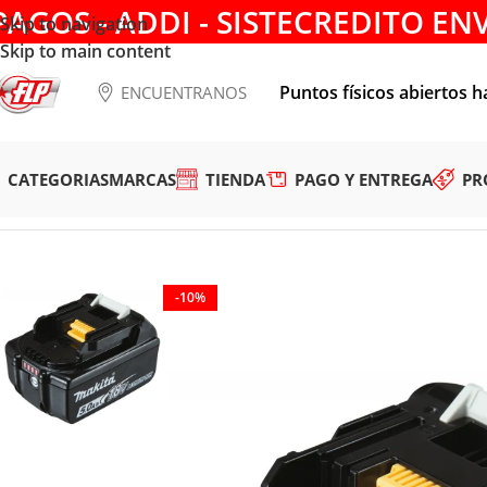
PAGOS - ADDI - SISTECREDITO EN
Skip to navigation
Skip to main content
Puntos físicos abiertos h
ENCUENTRANOS
CATEGORIAS
MARCAS
TIENDA
PAGO Y ENTREGA
PR
Tienda
/
ACCESORIOS
/
CARGADORES Y BATERIAS
/
BATERIAS
/
-10%