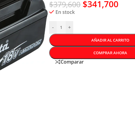
$
341,700
$
379,600
En stock
-
+
AÑADIR AL CARRITO
COMPRAR AHORA
Comparar