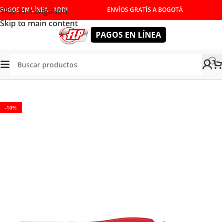
Skip to navigation
PAGOS EN LÍNEA - ADDI
ENVÍOS GRATÍS A BOGOTÁ
Skip to main content
PAGOS EN LÍNEA
Tienda
/
HERRAMIENTAS MANUALES
/
CORTE Y DESBASTE
-10%