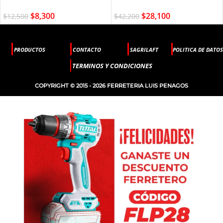
$
8,300
$
28,100
$
12,500
$
42,200
PRODUCTOS
CONTACTO
SAGRILAFT
POLITICA DE DATOS
TERMINOS Y CONDICIONES
COPYRIGHT © 2015 - 2026 FERRETERIA LUIS PENAGOS