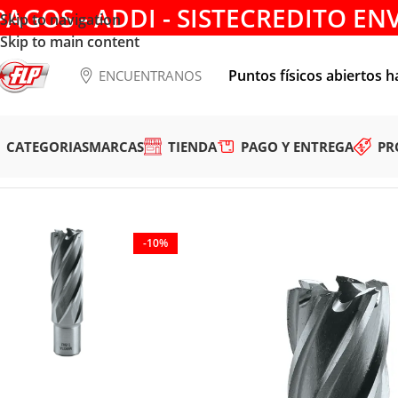
PAGOS - ADDI - SISTECREDITO EN
Skip to navigation
Skip to main content
Puntos físicos abiertos h
ENCUENTRANOS
CATEGORIAS
MARCAS
TIENDA
PAGO Y ENTREGA
PR
Tienda
/
HERRAMIENTAS MANUALES
/
CORTE Y DESBASTE
/
B
-10%