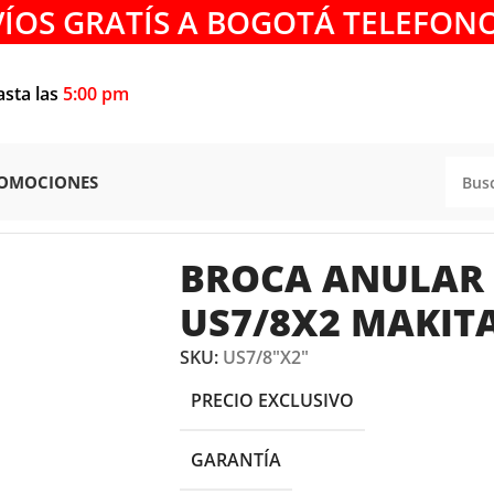
VÍOS GRATÍS A BOGOTÁ TELEFONO
asta las
5:00 pm
OMOCIONES
ROCA ANULAR HSS 7/8″ X 2 US7/8X2 MAKITA
BROCA ANULAR H
US7/8X2 MAKIT
SKU:
US7/8"X2"
PRECIO EXCLUSIVO
GARANTÍA