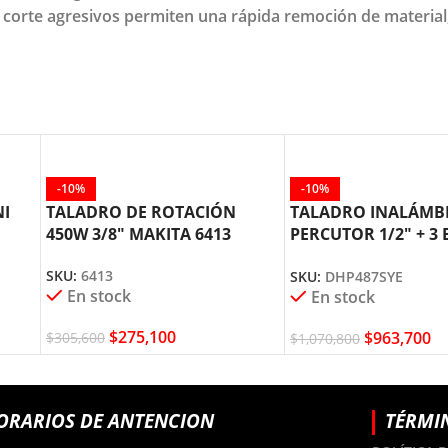
 corte agresivos permiten una rápida remoción de material,
-10%
-10%
NI
TALADRO DE ROTACIÓN
TALADRO INALÁMB
450W 3/8″ MAKITA 6413
PERCUTOR 1/2″ + 3 
DHP487SYE MAKITA
SKU:
6413
SKU:
DHP487SYE
En stock
En stock
$
275,100
$
963,700
$
305,600
$
1,070,800
ORARIOS DE ANTENCION
TÉRMI