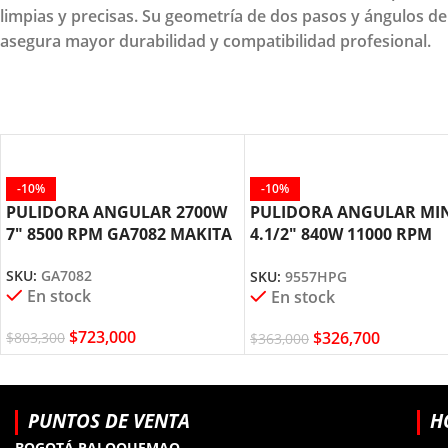
limpias y precisas. Su geometría de dos pasos y ángulos de
asegura mayor durabilidad y compatibilidad profesional.
-10%
-10%
PULIDORA ANGULAR 2700W
PULIDORA ANGULAR MI
7″ 8500 RPM GA7082 MAKITA
4.1/2″ 840W 11000 RPM
9557HPG MAKITA
SKU:
GA7082
SKU:
9557HPG
En stock
En stock
$
723,000
$
326,700
$
803,300
$
363,000
PUNTOS DE VENTA
H
BOGOTÁ PALOQUEMAO