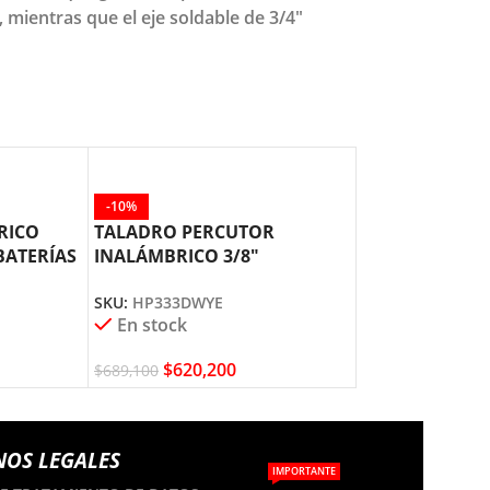
 mientras que el eje soldable de 3/4"
-10%
RICO
TALADRO PERCUTOR
BATERÍAS
INALÁMBRICO 3/8″
HP333DWYE MAKITA
SKU:
HP333DWYE
En stock
$
620,200
$
689,100
NOS LEGALES
IMPORTANTE