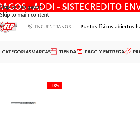
PAGOS - ADDI - SISTECREDITO EN
Skip to navigation
Skip to main content
Puntos físicos abiertos h
ENCUENTRANOS
CATEGORIAS
MARCAS
TIENDA
PAGO Y ENTREGA
PR
Tienda
/
HERRAMIENTAS MANUALES
/
CORTE Y DESBASTE
/
B
-28%