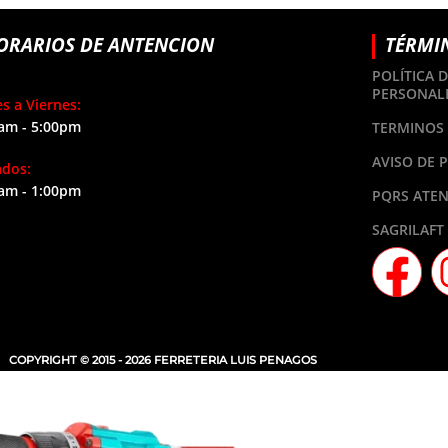
ORARIOS DE ANTENCION
TÉRMI
POLÍTICA 
PERSONAL
s a Viernes:
am - 5:00pm
TERMINOS 
AVISO DE 
ados:
am - 1:00pm
PQRS ATEN
SAGRILAFT
COPYRIGHT © 2015 - 2026 FERRETERIA LUIS PENAGOS