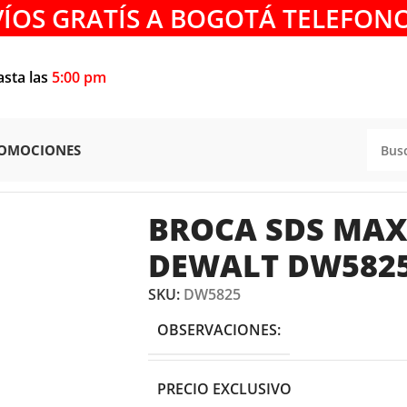
VÍOS GRATÍS A BOGOTÁ TELEFONO
asta las
5:00 pm
OMOCIONES
ROCA SDS MAX 1.1/4″ X 22″ DEWALT DW5825
BROCA SDS MAX 
DEWALT DW582
SKU:
DW5825
OBSERVACIONES:
PRECIO EXCLUSIVO