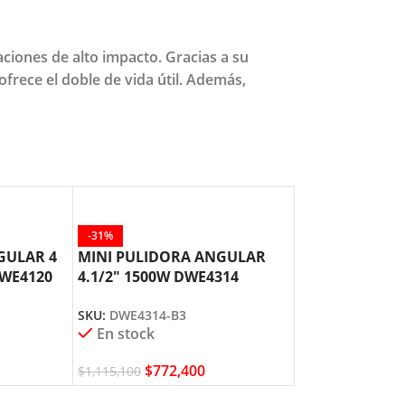
iones de alto impacto. Gracias a su
frece el doble de vida útil. Además,
-31%
-24%
GULAR 4
MINI PULIDORA ANGULAR
MOTOTOOL BR
DWE4120
4.1/2″ 1500W DWE4314
25000RPM 130
DEWALT
DEWALT
SKU:
DWE4314-B3
SKU:
DWE4997VS
En stock
En stock
$
772,400
$
1,47
$
1,115,100
$
1,950,500