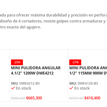
a para ofrecer máxima durabilidad y precisión en perforac
iseño de 4 cortadores, resiste golpes contra armaduras y o
tro exacto del agujero.
-25%
-27%
MINI PULIDORA ANGULAR
MINI PULIDORA AN
4.1/2″ 1200W DWE4212
1/2″ 115MM 900W 
DEWALT
DEWALT
SKU:
DWE4212-B3
SKU:
DWE4120-B3
En stock
En stock
$
665,300
$
416,400
$
886,600
$
570,100