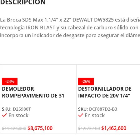
DESCRIPCION
La Broca SDS Max 1.1/4" x 22" DEWALT DW5825 está diseñad
tecnología IRON BLAST y su cabezal de carburo sólido con d
incorpora un indicador de desgaste para asegurar el diáme
-24%
-26%
DEMOLEDOR
DESTORNILLADOR DE
ROMPEPAVIMENTO DE 31
IMPACTO DE 20V 1/4″
KILOS HEX 28MM D25980T
DCF887D2 DEWALT
SKU:
D25980T
SKU:
DCF887D2-B3
DEWALT
En stock
En stock
$
8,675,100
$
1,462,600
$
11,424,000
$
1,973,100