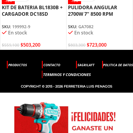
-10%
-10%
KIT DE BATERIA BL1830B +
PULIDORA ANGULAR
CARGADOR DC18SD
2700W 7″ 8500 RPM
MAKITA
GA7082 MAKITA
SKU:
199992-9
SKU:
GA7082
En stock
En stock
$
503,200
$
723,000
$
559,100
$
803,300
PRODUCTOS
CONTACTO
SAGRILAFT
POLITICA DE DATOS
TERMINOS Y CONDICIONES
COPYRIGHT © 2015 - 2026 FERRETERIA LUIS PENAGOS