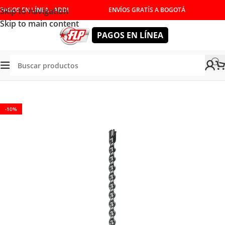
Skip to navigation
PAGOS EN LÍNEA - ADDI
ENVÍOS GRATÍS A BOGOTÁ
Skip to main content
PAGOS EN LÍNEA
Tienda
/
HERRAMIENTAS MANUALES
/
CORTE Y DESBASTE
-10%