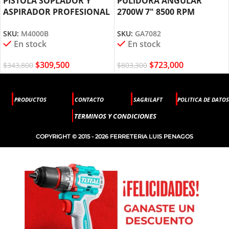
PISTOLA SOPLADOR Y
PULIDORA ANGULAR
ASPIRADOR PROFESIONAL
2700W 7″ 8500 RPM
530W M4000B MAKITA
GA7082 MAKITA
SKU:
M4000B
SKU:
GA7082
En stock
En stock
$
309,500
$
723,000
$
343,800
$
803,300
PRODUCTOS
CONTACTO
SAGRILAFT
POLITICA DE DATOS
TERMINOS Y CONDICIONES
COPYRIGHT © 2015 - 2026 FERRETERIA LUIS PENAGOS