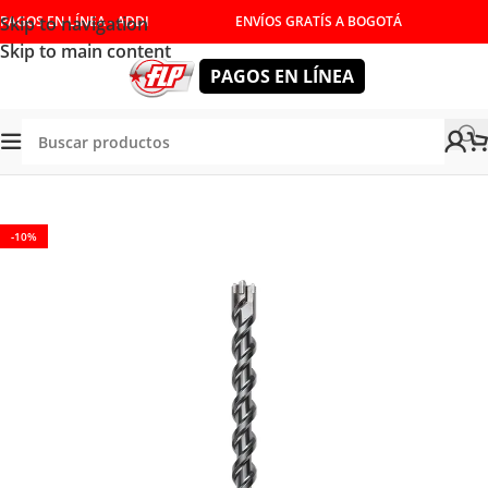
Skip to navigation
PAGOS EN LÍNEA - ADDI
ENVÍOS GRATÍS A BOGOTÁ
Skip to main content
PAGOS EN LÍNEA
Tienda
/
HERRAMIENTAS MANUALES
/
CORTE Y DESBASTE
-10%