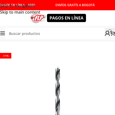
Skip to navigation
PAGOS EN LÍNEA - ADDI
ENVÍOS GRATÍS A BOGOTÁ
Skip to main content
PAGOS EN LÍNEA
Tienda
/
HERRAMIENTAS MANUALES
/
CORTE Y DESBASTE
-11%