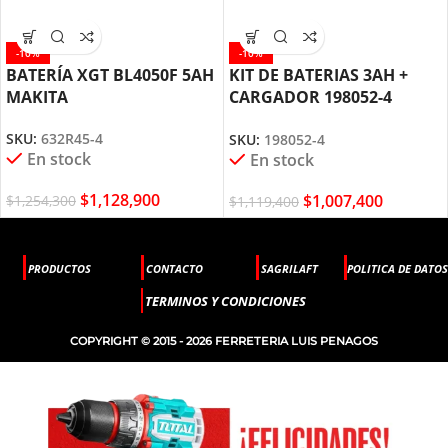
-10%
-10%
BATERÍA XGT BL4050F 5AH
KIT DE BATERIAS 3AH +
MAKITA
CARGADOR 198052-4
MAKITA
SKU:
632R45-4
SKU:
198052-4
En stock
En stock
$
1,128,900
$
1,007,400
$
1,254,300
$
1,119,400
PRODUCTOS
CONTACTO
SAGRILAFT
POLITICA DE DATOS
TERMINOS Y CONDICIONES
COPYRIGHT © 2015 - 2026 FERRETERIA LUIS PENAGOS