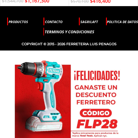
$
1,167,300
$
416,400
$
1,544,700
$
570,100
PRODUCTOS
CONTACTO
SAGRILAFT
POLITICA DE DATOS
TERMINOS Y CONDICIONES
COPYRIGHT © 2015 - 2026 FERRETERIA LUIS PENAGOS