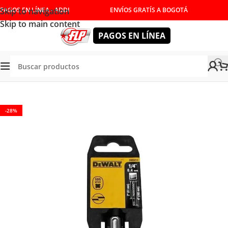
Skip to navigation
PAGOS EN LÍNEA - ADDI
ENVÍOS GRATÍS A BOGOTÁ
Skip to main content
PAGOS EN LÍNEA
Tienda
/
HERRAMIENTAS MANUALES
/
CORTE Y DESBASTE
-28%