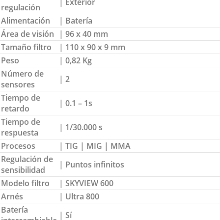
| Exterior
regulación
Alimentación
| Batería
Área de visión
| 96 x 40 mm
Tamaño filtro
| 110 x 90 x 9 mm
Peso
| 0,82 Kg
Número de
| 2
sensores
Tiempo de
| 0.1 – 1s
retardo
Tiempo de
| 1/30.000 s
respuesta
Procesos
| TIG | MIG | MMA
Regulación de
| Puntos infinitos
sensibilidad
Modelo filtro
| SKYVIEW 600
Arnés
| Ultra 800
Batería
| Sí