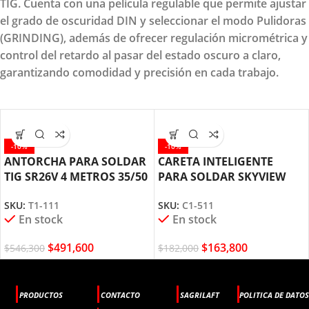
TIG. Cuenta con una película regulable que permite ajustar
el grado de oscuridad DIN y seleccionar el modo Pulidoras
(GRINDING), además de ofrecer regulación micrométrica y
control del retardo al pasar del estado oscuro a claro,
garantizando comodidad y precisión en cada trabajo.
-10%
-10%
ANTORCHA PARA SOLDAR
CARETA INTELIGENTE
TIG SR26V 4 METROS 35/50
PARA SOLDAR SKYVIEW
T1-111 SWEISS
DIGITAL 510 SWEISS C1-511
SKU:
T1-111
SKU:
C1-511
En stock
En stock
$
491,600
$
163,800
$
546,300
$
182,000
PRODUCTOS
CONTACTO
SAGRILAFT
POLITICA DE DATOS