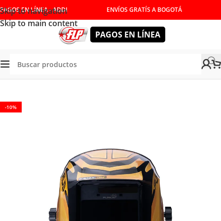
Skip to navigation
PAGOS EN LÍNEA - ADDI
ENVÍOS GRATÍS A BOGOTÁ
Skip to main content
PAGOS EN LÍNEA
IPOS DE PROTECCIÓN PERSONAL
/
CARETAS PARA SOLDAR
-10%