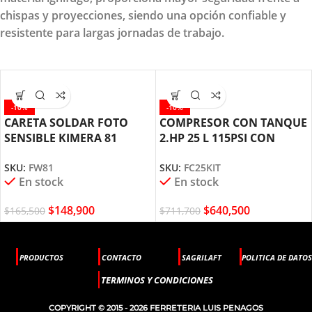
chispas y proyecciones, siendo una opción confiable y
resistente para largas jornadas de trabajo.
-10%
-10%
CARETA SOLDAR FOTO
COMPRESOR CON TANQUE
SENSIBLE KIMERA 81
2.HP 25 L 115PSI CON
FURIUS FW81
PISTOLA Y MANGUERA
SKU:
FW81
SKU:
FC25KIT
FURIUS FC25KIT
En stock
En stock
$
148,900
$
640,500
$
165,500
$
711,700
PRODUCTOS
CONTACTO
SAGRILAFT
POLITICA DE DATOS
TERMINOS Y CONDICIONES
COPYRIGHT © 2015 - 2026 FERRETERIA LUIS PENAGOS