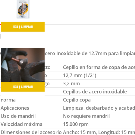
DETALLES
Cepillo Dremel de Acero Inoxidable de 12.7mm para limpiar
Nombre del producto
Cepillo en forma de copa de a
Diámetro de trabajo
12,7 mm (1/2″)
Diámetro del vástago
3,2 mm
Material
Cepillos de acero inoxidable
Forma
Cepillo copa
Aplicaciones
Limpieza, desbarbado y acabado 
Uso de mandril
No requiere mandril
Velocidad máxima
15.000 rpm
Dimensiones del accesorio
Ancho: 15 mm, Longitud: 15 mm