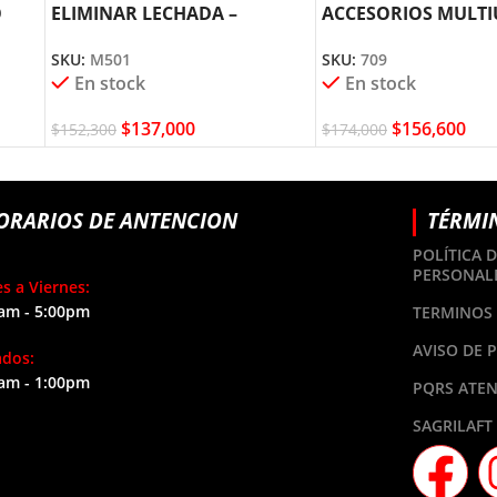
O
ELIMINAR LECHADA –
ACCESORIOS MULTI
)
INTERFAZ UNIVERSAL
(709)
SKU:
M501
SKU:
709
OSCILANTE (MM501)
En stock
En stock
$
137,000
$
156,600
$
152,300
$
174,000
ORARIOS DE ANTENCION
TÉRMI
POLÍTICA 
PERSONAL
s a Viernes:
am - 5:00pm
TERMINOS 
AVISO DE 
ados:
am - 1:00pm
PQRS ATEN
SAGRILAFT