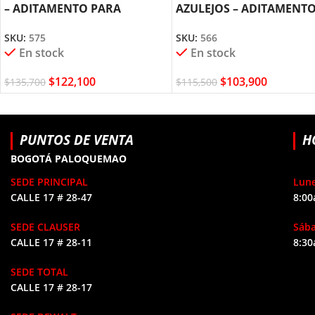
– ADITAMENTO PARA
AZULEJOS – ADITAMENT
MOTOTOOL DREMEL (575)
DREMEL MOTOTOOL (566
SKU:
575
SKU:
566
En stock
En stock
$
122,100
$
103,900
$
135,700
$
115,500
PUNTOS DE VENTA
H
BOGOTÁ PALOQUEMAO
SEDE PRINCIPAL
Lune
CALLE 17 # 28-47
8:00
SEDE CLAUSER
Sáb
CALLE 17 # 28-11
8:30
SEDE TOTAL
CALLE 17 # 28-17