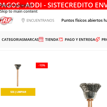
PAGOS - ADDI - SISTECREDITO EN
Skip to navigation
Skip to main content
Puntos físicos abiertos h
ENCUENTRANOS
CATEGORIAS
MARCAS
TIENDA
PAGO Y ENTREGA
PR
Tienda
/
ACCESORIOS
/
CONSUMIBLES
/
MOTOTOOL
/
Cepillo 
-10%