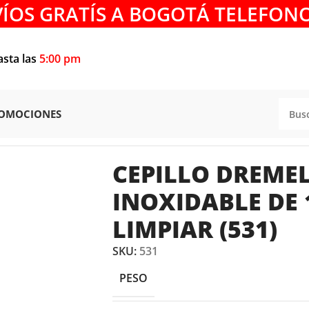
VÍOS GRATÍS A BOGOTÁ TELEFONO
asta las
5:00 pm
OMOCIONES
Dremel de Acero Inoxidable de 12,7mm para limpiar (531)
CEPILLO DREMEL
INOXIDABLE DE
LIMPIAR (531)
SKU:
531
PESO