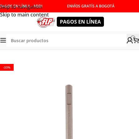
Skip to navigation
PAGOS EN LÍNEA - ADDI
ENVÍOS GRATÍS A BOGOTÁ
Skip to main content
PAGOS EN LÍNEA
RAMIENTAS MANUALES
/
CINCELES Y PUNZONES
/
CINCELES
-33%