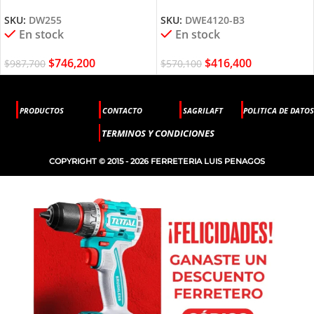
AMPERIOS DW255 DEWALT
DWE4120 DEWALT
SKU:
DW255
SKU:
DWE4120-B3
En stock
En stock
$
746,200
$
416,400
$
987,700
$
570,100
PRODUCTOS
CONTACTO
SAGRILAFT
POLITICA DE DATOS
TERMINOS Y CONDICIONES
COPYRIGHT © 2015 - 2026 FERRETERIA LUIS PENAGOS