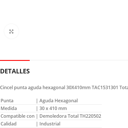
Clic para ampliar
DETALLES
Cincel punta aguda hexagonal 30X410mm TAC1531301 Tota
Punta
| Aguda Hexagonal
Medida
| 30 x 410 mm
Compatible con
| Demoledora Total TH220502
Calidad
| Industrial