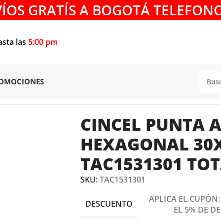
VÍOS GRATÍS A BOGOTÁ TELEFONO
asta las
5:00 pm
OMOCIONES
ES
/
CINCELES
/
CINCEL PUNTA AGUDA HEXAGONAL 30X410M
CINCEL PUNTA 
HEXAGONAL 30
TAC1531301 TO
SKU:
TAC1531301
APLICA EL CUPÓN
DESCUENTO
EL 5% DE D