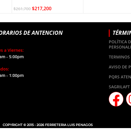
$
217,200
$
261,700
ORARIOS DE ANTENCION
TÉRMI
POLÍTICA 
PERSONAL
s a Viernes:
am - 5:00pm
TERMINOS 
AVISO DE 
ados:
am - 1:00pm
PQRS ATEN
SAGRILAFT
COPYRIGHT © 2015 - 2026 FERRETERIA LUIS PENAGOS