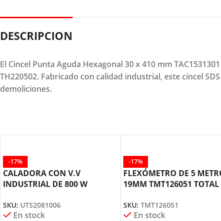
DESCRIPCION
El Cincel Punta Aguda Hexagonal 30 x 410 mm TAC1531301 
TH220502. Fabricado con calidad industrial, este cincel SDS
demoliciones.
-17%
-17%
CALADORA CON V.V
FLEXÓMETRO DE 5 METR
INDUSTRIAL DE 800 W
19MM TMT126051 TOTAL
UTS2081006 TOTAL TOOLS
TOOLS
SKU:
UTS2081006
SKU:
TMT126051
En stock
En stock