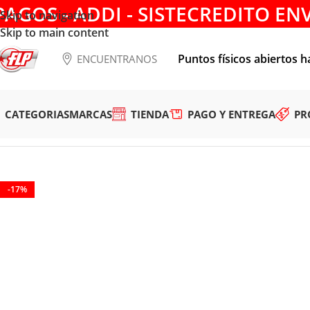
PAGOS - ADDI - SISTECREDITO EN
Skip to navigation
Skip to main content
Puntos físicos abiertos h
ENCUENTRANOS
CATEGORIAS
MARCAS
TIENDA
PAGO Y ENTREGA
PR
Tienda
/
HERRAMIENTAS MANUALES
/
CINCELES Y PUNZON
-17%