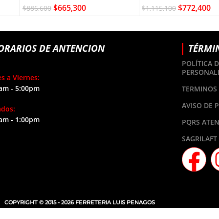
$
665,300
$
772,400
$
886,600
$
1,115,100
ORARIOS DE ANTENCION
TÉRMI
POLÍTICA 
PERSONAL
s a Viernes:
am - 5:00pm
TERMINOS 
AVISO DE 
ados:
am - 1:00pm
PQRS ATEN
SAGRILAFT
COPYRIGHT © 2015 - 2026 FERRETERIA LUIS PENAGOS