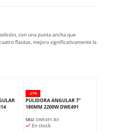
molición, con una punta ancha que
uatro flautas, mejora significativamente la
-27%
-30%
NGULAR
PULIDORA ANGULAR 7″
PULIDORA AN
314
180MM 2200W DWE491
180MM 2400W 
DEWALT
DWE4557 DEW
SKU:
DWE491-B3
SKU:
DWE4557-B
En stock
En stock