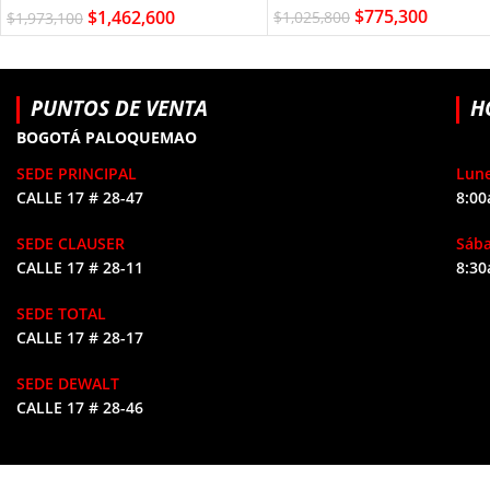
$
775,300
$
1,462,600
$
1,025,800
$
1,973,100
PUNTOS DE VENTA
H
BOGOTÁ PALOQUEMAO
SEDE PRINCIPAL
Lune
CALLE 17 # 28-47
8:00
SEDE CLAUSER
Sáb
CALLE 17 # 28-11
8:30
SEDE TOTAL
CALLE 17 # 28-17
SEDE DEWALT
CALLE 17 # 28-46