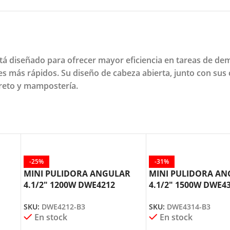
á diseñado para ofrecer mayor eficiencia en tareas de de
s más rápidos. Su diseño de cabeza abierta, junto con sus c
reto y mampostería.
-25%
-31%
MINI PULIDORA ANGULAR
MINI PULIDORA A
4.1/2″ 1200W DWE4212
4.1/2″ 1500W DWE4
DEWALT
DEWALT
SKU:
DWE4212-B3
SKU:
DWE4314-B3
En stock
En stock