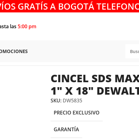
VÍOS GRATÍS A BOGOTÁ TELEFONO
asta las
5:00 pm
OMOCIONES
ES
/
CINCELES
/
CINCEL SDS MAX PUNTA PLANA 1″ X 18″ DE
CINCEL SDS MA
1″ X 18″ DEWAL
SKU:
DW5835
PRECIO EXCLUSIVO
GARANTÍA