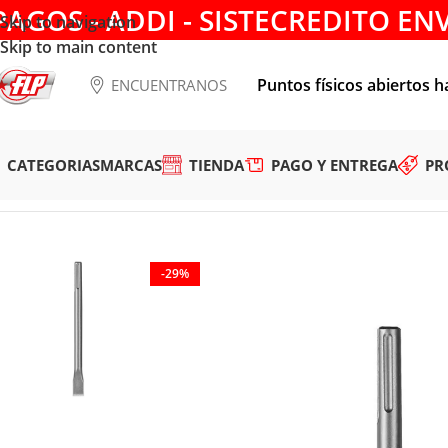
PAGOS - ADDI - SISTECREDITO EN
Skip to navigation
Skip to main content
Puntos físicos abiertos h
ENCUENTRANOS
CATEGORIAS
MARCAS
TIENDA
PAGO Y ENTREGA
PR
Tienda
/
HERRAMIENTAS MANUALES
/
CINCELES Y PUNZON
-29%