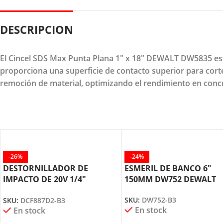
DESCRIPCION
El Cincel SDS Max Punta Plana 1" x 18" DEWALT DW5835 est
proporciona una superficie de contacto superior para corte
remoción de material, optimizando el rendimiento en conc
-26%
-24%
DESTORNILLADOR DE
ESMERIL DE BANCO 6″
IMPACTO DE 20V 1/4″
150MM DW752 DEWALT
DCF887D2 DEWALT
SKU:
DW752-B3
SKU:
DCF887D2-B3
En stock
En stock