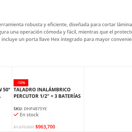
herramienta robusta y eficiente, diseñada para cortar lámi
 una operación cómoda y fácil, mientras que el protector
, incluye un porta llave Hex integrado para mayor convenie
-10%
 50°
TALADRO INALÁMBRICO
A
PERCUTOR 1/2″ + 3 BATERÍAS
DHP487SYE MAKITA
SKU:
DHP487SYE
En stock
$
963,700
$
1,070,800