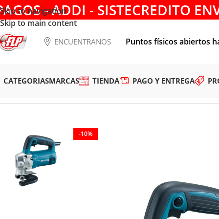
PAGOS - ADDI - SISTECREDITO EN
Skip to navigation
Skip to main content
Puntos físicos abiertos h
ENCUENTRANOS
CATEGORIAS
MARCAS
TIENDA
PAGO Y ENTREGA
PR
Tienda
/
HERRAMIENTAS ELÉCTRICAS
/
SIERRAS
/
Cizalla Eléc
-10%