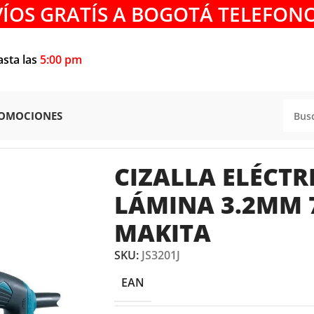
VÍOS GRATÍS A BOGOTÁ TELEFONO
asta las
5:00 pm
OMOCIONES
trica para Lámina 3.2mm 710W JS3201J Makita
CIZALLA ELÉCTR
LÁMINA 3.2MM 7
MAKITA
SKU:
JS3201J
EAN