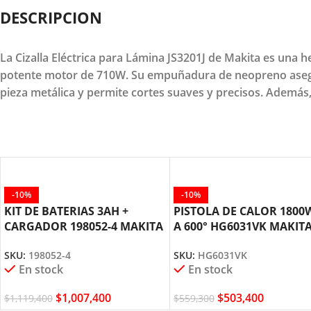
DESCRIPCION
La Cizalla Eléctrica para Lámina JS3201J de Makita es una 
potente motor de 710W. Su empuñadura de neopreno asegura
pieza metálica y permite cortes suaves y precisos. Además
-10%
-10%
KIT DE BATERIAS 3AH +
PISTOLA DE CALOR 1800W
CARGADOR 198052-4 MAKITA
A 600° HG6031VK MAKIT
SKU:
198052-4
SKU:
HG6031VK
En stock
En stock
$
1,007,400
$
503,400
$
1,119,400
$
559,300