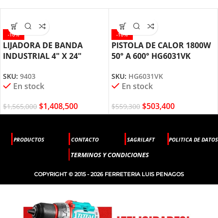
-10%
-10%
LIJADORA DE BANDA
PISTOLA DE CALOR 1800W
INDUSTRIAL 4″ X 24″
50° A 600° HG6031VK
1200W MAKITA 9403
MAKITA
SKU:
9403
SKU:
HG6031VK
En stock
En stock
$
1,408,500
$
503,400
$
1,565,000
$
559,300
PRODUCTOS
CONTACTO
SAGRILAFT
POLITICA DE DATOS
TERMINOS Y CONDICIONES
COPYRIGHT © 2015 - 2026 FERRETERIA LUIS PENAGOS