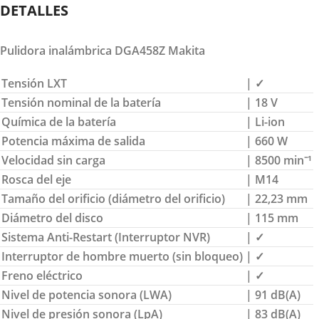
DETALLES
Pulidora inalámbrica DGA458Z Makita
Tensión LXT
| ✓
Tensión nominal de la batería
| 18 V
Química de la batería
| Li-ion
Potencia máxima de salida
| 660 W
Velocidad sin carga
| 8500 min⁻¹
Rosca del eje
| M14
Tamaño del orificio (diámetro del orificio)
| 22,23 mm
Diámetro del disco
| 115 mm
Sistema Anti-Restart (Interruptor NVR)
| ✓
Interruptor de hombre muerto (sin bloqueo)
| ✓
Freno eléctrico
| ✓
Nivel de potencia sonora (LWA)
| 91 dB(A)
Nivel de presión sonora (LpA)
| 83 dB(A)