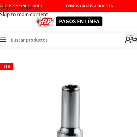
Skip to navigation
PAGOS EN LÍNEA - ADDI
ENVÍOS GRATÍS A BOGOTÁ
Skip to main content
PAGOS EN LÍNEA
RAMIENTAS MANUALES
/
COPAS Y RATCHET
/
COPAS LARGAS
-35%