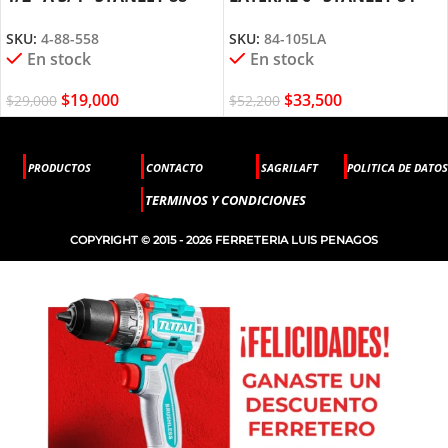
558
105
SKU:
4-88-558
SKU:
84-105LA
En stock
En stock
$
19,000
$
33,500
$
29,000
$
52,200
PRODUCTOS
CONTACTO
SAGRILAFT
POLITICA DE DATOS
TERMINOS Y CONDICIONES
COPYRIGHT © 2015 - 2026 FERRETERIA LUIS PENAGOS