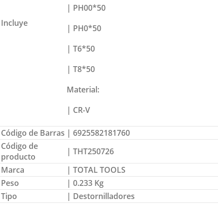
| PH00*50
Incluye
| PH0*50
| T6*50
| T8*50
Material:
| CR-V
Código de Barras
| 6925582181760
Código de
| THT250726
producto
Marca
| TOTAL TOOLS
Peso
| 0.233 Kg
Tipo
| Destornilladores