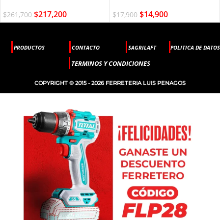
$
217,200
$
14,900
$
261,700
$
17,900
PRODUCTOS
CONTACTO
SAGRILAFT
POLITICA DE DATOS
TERMINOS Y CONDICIONES
COPYRIGHT © 2015 - 2026 FERRETERIA LUIS PENAGOS