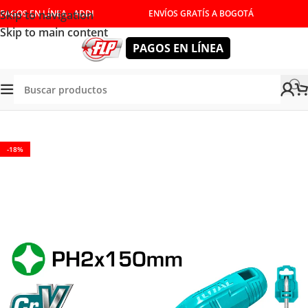
Skip to navigation
PAGOS EN LÍNEA - ADDI
ENVÍOS GRATÍS A BOGOTÁ
Skip to main content
PAGOS EN LÍNEA
NUALES
/
DESTORNILLADORES Y LLAVES
/
DESTORNILLADOR
-18%