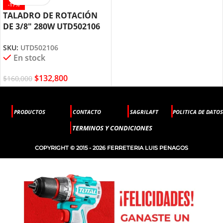
-17%
TALADRO DE ROTACIÓN
DE 3/8″ 280W UTD502106
TOTAL TOOLS
SKU:
UTD502106
En stock
$
132,800
$
160,000
PRODUCTOS
CONTACTO
SAGRILAFT
POLITICA DE DATOS
TERMINOS Y CONDICIONES
COPYRIGHT © 2015 - 2026 FERRETERIA LUIS PENAGOS