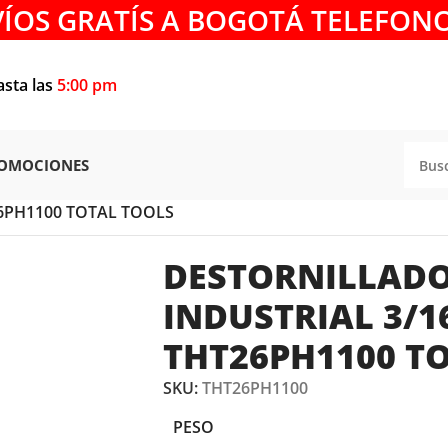
VÍOS GRATÍS A BOGOTÁ TELEFONO
asta las
5:00 pm
OMOCIONES
Y LLAVES
/
DESTORNILLADOR
/
26PH1100 TOTAL TOOLS
DESTORNILLADO
INDUSTRIAL 3/16
THT26PH1100 T
SKU:
THT26PH1100
PESO