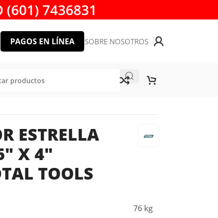
 (601) 7436831
PAGOS EN LÍNEA
SOBRE NOSOTROS
R ESTRELLA
″ X 4″
OTAL TOOLS
76 kg