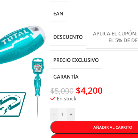
EAN
APLICA EL CUPÓN
DESCUENTO
EL 5% DE D
PRECIO EXCLUSIVO
GARANTÍA
$
4,200
$
5,000
En stock
-
+
AÑADIR AL CARRITO