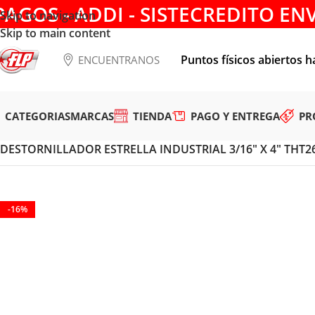
PAGOS - ADDI - SISTECREDITO EN
Skip to navigation
Skip to main content
Puntos físicos abiertos h
ENCUENTRANOS
CATEGORIAS
MARCAS
TIENDA
PAGO Y ENTREGA
PR
Tienda
/
HERRAMIENTAS MANUALES
/
DESTORNILLADORES 
DESTORNILLADOR ESTRELLA INDUSTRIAL 3/16″ X 4″ THT
-16%