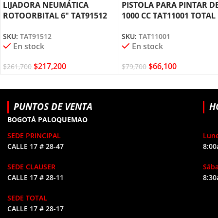
LIJADORA NEUMÁTICA
PISTOLA PARA PINTAR D
ROTOORBITAL 6″ TAT91512
1000 CC TAT11001 TOTAL
TOTAL TOOLS
TOOLS
SKU:
TAT91512
SKU:
TAT11001
En stock
En stock
$
217,200
$
66,100
$
261,700
$
79,700
PUNTOS DE VENTA
H
BOGOTÁ PALOQUEMAO
SEDE PRINCIPAL
Lune
CALLE 17 # 28-47
8:00
SEDE CLAUSER
Sáb
CALLE 17 # 28-11
8:30
SEDE TOTAL
CALLE 17 # 28-17