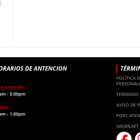
E
ORARIOS DE ANTENCION
TÉRMI
POLÍTICA 
PERSONAL
s a Viernes:
am - 5:00pm
TERMINOS 
AVISO DE 
ados:
am - 1:00pm
PQRS ATEN
SAGRILAFT