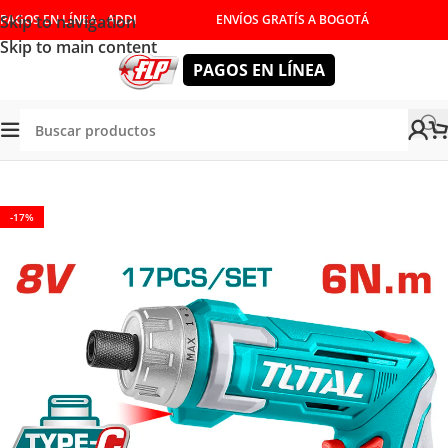
Skip to navigation
PAGOS EN LÍNEA - ADDI
ENVÍOS GRATÍS A BOGOTÁ
Skip to main content
PAGOS EN LÍNEA
enda
/
HERRAMIENTAS INALÁMBRICAS
/
DESTORNILLADORES
-17%