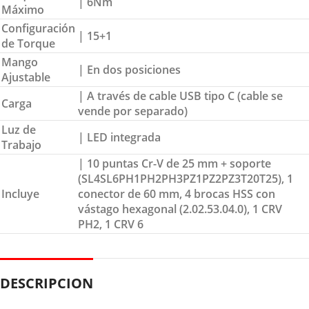
| 6Nm
Máximo
Configuración
| 15+1
de Torque
Mango
| En dos posiciones
Ajustable
| A través de cable USB tipo C (cable se
Carga
vende por separado)
Luz de
| LED integrada
Trabajo
| 10 puntas Cr-V de 25 mm + soporte
(SL4SL6PH1PH2PH3PZ1PZ2PZ3T20T25), 1
Incluye
conector de 60 mm, 4 brocas HSS con
vástago hexagonal (2.02.53.04.0), 1 CRV
PH2, 1 CRV 6
DESCRIPCION