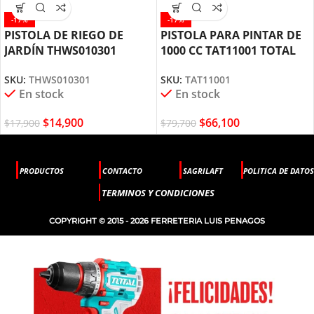
-17%
-17%
PISTOLA DE RIEGO DE
PISTOLA PARA PINTAR DE
JARDÍN THWS010301
1000 CC TAT11001 TOTAL
TOTAL TOOLS
TOOLS
SKU:
THWS010301
SKU:
TAT11001
En stock
En stock
$
14,900
$
66,100
$
17,900
$
79,700
PRODUCTOS
CONTACTO
SAGRILAFT
POLITICA DE DATOS
TERMINOS Y CONDICIONES
COPYRIGHT © 2015 - 2026 FERRETERIA LUIS PENAGOS