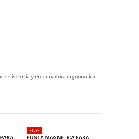
yor resistencia y empuñadura ergonómica
-10%
-10%
 PARA
PUNTA MAGNETICA PARA
PUNTA MAGNE