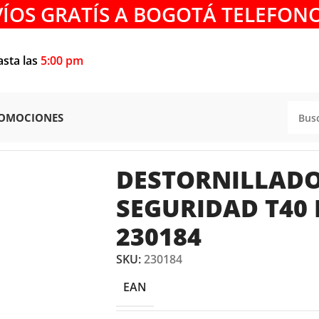
VÍOS GRATÍS A BOGOTÁ TELEFONO
asta las
5:00 pm
OMOCIONES
Y LLAVES
/
DESTORNILLADOR
/
DESTORNILLADOR TORX SEGU
DESTORNILLAD
SEGURIDAD T40 
230184
SKU:
230184
EAN