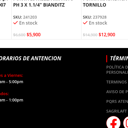
007
PH 3 X 1.1/4″ BIANDITZ
TORNILLO
241203
AUTOPERFORANTE 3
SKU:
241203
SKU:
237928
2.1/2″ BIANDITZ 23
En stock
En stock
$
5,900
$
12,900
$
6,600
$
14,300
ORARIOS DE ANTENCION
TÉRMI
POLÍTICA 
PERSONAL
s a Viernes:
am - 5:00pm
TERMINOS 
AVISO DE 
ados:
am - 1:00pm
PQRS ATEN
SAGRILAFT