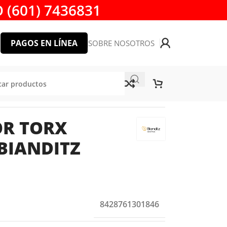
 (601) 7436831
PAGOS EN LÍNEA
SOBRE NOSOTROS
RIDAD T40 BIANDITZ 230184
OR TORX
BIANDITZ
8428761301846