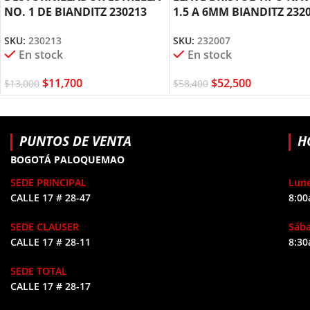
NO. 1 DE BIANDITZ 230213
1.5 A 6MM BIANDITZ 232
SKU:
230213
SKU:
232007
En stock
En stock
$
11,700
$
52,500
$
13,000
$
58,400
PUNTOS DE VENTA
H
BOGOTÁ PALOQUEMAO
SEDE PRINCIPAL
Lune
CALLE 17 # 28-47
8:00
SEDE CLAUSER
Sáb
CALLE 17 # 28-11
8:30
SEDE TOTAL
CALLE 17 # 28-17