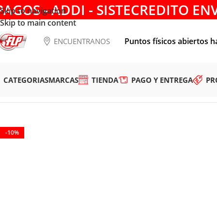
PAGOS - ADDI - SISTECREDITO EN
Skip to navigation
Skip to main content
Puntos físicos abiertos h
ENCUENTRANOS
CATEGORIAS
MARCAS
TIENDA
PAGO Y ENTREGA
PR
Tienda
/
HERRAMIENTAS MANUALES
/
DESTORNILLADORES 
-10%