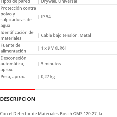
Tipos de pared
| Drywall, Universal
Protección contra
polvo y
| IP 54
salpicaduras de
agua
Identificación de
| Cable bajo tensión, Metal
materiales
Fuente de
| 1 x 9 V 6LR61
alimentación
Desconexión
automática,
| 5 minutos
aprox.
Peso, aprox.
| 0,27 kg
DESCRIPCION
Con el Detector de Materiales Bosch GMS 120-27, la