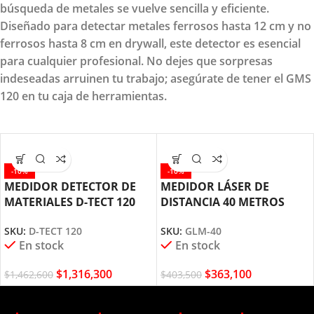
búsqueda de metales se vuelve sencilla y eficiente.
Diseñado para detectar metales ferrosos hasta 12 cm y no
ferrosos hasta 8 cm en drywall, este detector es esencial
para cualquier profesional. No dejes que sorpresas
indeseadas arruinen tu trabajo; asegúrate de tener el GMS
120 en tu caja de herramientas.
-10%
-10%
MEDIDOR DETECTOR DE
MEDIDOR LÁSER DE
MATERIALES D-TECT 120
DISTANCIA 40 METROS
BOSCH
GLM-40 BOSCH
SKU:
D-TECT 120
SKU:
GLM-40
En stock
En stock
$
1,316,300
$
363,100
$
1,462,600
$
403,500