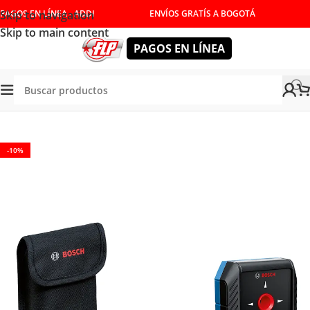
Skip to navigation
PAGOS EN LÍNEA - ADDI
ENVÍOS GRATÍS A BOGOTÁ
Skip to main content
PAGOS EN LÍNEA
enda
/
HERRAMIENTAS DE MEDICIÓN
/
DETECTOR Y ESCANER
-10%