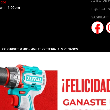
AVISO DE 
ados:
am - 1:00pm
PQRS ATEN
SAGRILAFT
COPYRIGHT © 2015 - 2026 FERRETERIA LUIS PENAGOS