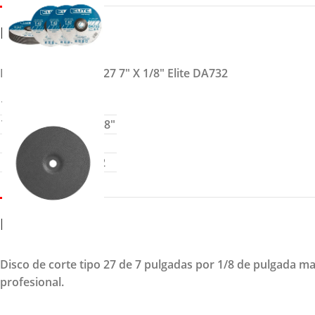
DETALLES
Disco de corte tipo 27 7″ X 1/8″ Elite DA732
Tipo
| 27
Tamaño
| 7″ x 1/8″
Marca
| ELITE
Referencia
| DA732
DESCRIPCION
Disco de corte tipo 27 de 7 pulgadas por 1/8 de pulgada ma
profesional.