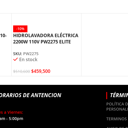
-10%
10-
HIDROLAVADORA ELÉCTRICA
2200W 110V PW2275 ELITE
SKU:
PW2275
En stock
$
459,500
$
510,600
ORARIOS DE ANTENCION
TÉRMI
POLÍTICA 
PERSONAL
s a Viernes:
am - 5:00pm
TERMINOS 