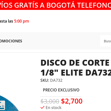
VÍOS GRATÍS A BOGOTÁ TELEFONO
asta las
5:00 pm
OMOCIONES
TE
/
DISCO DE CORTE TIPO 27 7″ X 1/8″ ELITE DA732
DISCO DE CORTE 
1/8″ ELITE DA73
SKU:
DA732
PRECIO EXCLUSIVO
$
2,700
$
3,000
En stock