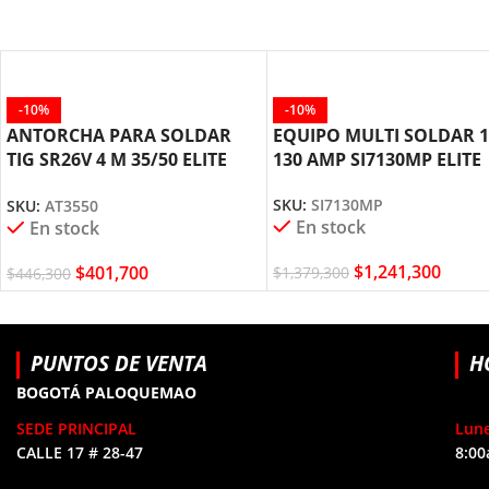
-10%
-10%
ANTORCHA PARA SOLDAR
EQUIPO MULTI SOLDAR 1
TIG SR26V 4 M 35/50 ELITE
130 AMP SI7130MP ELITE
AT3550
SKU:
SI7130MP
SKU:
AT3550
En stock
En stock
$
1,241,300
$
401,700
$
1,379,300
$
446,300
PUNTOS DE VENTA
H
BOGOTÁ PALOQUEMAO
SEDE PRINCIPAL
Lune
CALLE 17 # 28-47
8:00