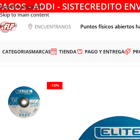
PAGOS - ADDI - SISTECREDITO EN
Skip to navigation
Skip to main content
Puntos físicos abiertos h
ENCUENTRANOS
CATEGORIAS
MARCAS
TIENDA
PAGO Y ENTREGA
PR
Tienda
/
ACCESORIOS
/
CONSUMIBLES
/
HERRAMIENTAS COR
-10%