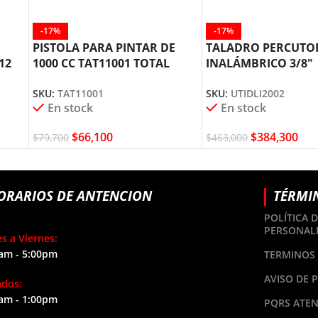
-17%
-17%
PISTOLA PARA PINTAR DE
TALADRO PERCUTO
12
1000 CC TAT11001 TOTAL
INALÁMBRICO 3/8″
TOOLS
UTIDLI2002 TOTAL 
SKU:
TAT11001
SKU:
UTIDLI2002
En stock
En stock
$
66,100
$
384,300
$
79,700
$
463,000
ORARIOS DE ANTENCION
TÉRMI
POLÍTICA 
PERSONAL
s a Viernes:
am - 5:00pm
TERMINOS 
AVISO DE 
ados:
am - 1:00pm
PQRS ATEN