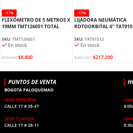
-17%
-17%
FLEXÓMETRO DE 5 METROS X
LIJADORA NEUMÁTICA
19MM TMT126051 TOTAL
ROTOORBITAL 6″ TAT915
TOOLS
TOTAL TOOLS
SKU:
TMT126051
SKU:
TAT91512
En stock
En stock
$
8,800
$
217,200
$
10,600
$
261,700
PUNTOS DE VENTA
H
BOGOTÁ PALOQUEMAO
SEDE PRINCIPAL
Lune
CALLE 17 # 28-47
8:00
SEDE CLAUSER
Sáb
CALLE 17 # 28-11
8:30