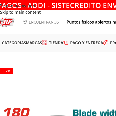
PAGOS - ADDI - SISTECREDITO EN
Skip to navigation
Skip to main content
Puntos físicos abiertos h
ENCUENTRANOS
CATEGORIAS
MARCAS
TIENDA
PAGO Y ENTREGA
PR
Tienda
/
ACCESORIOS
/
CONSUMIBLES
/
DISCOS
/
DISCO DIAM
-17%