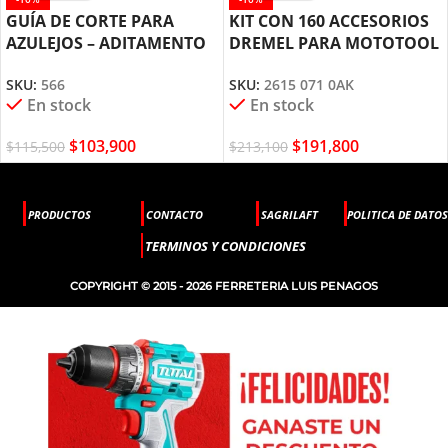
GUÍA DE CORTE PARA
KIT CON 160 ACCESORIOS
AZULEJOS – ADITAMENTO
DREMEL PARA MOTOTOOL
DREMEL MOTOTOOL (566)
(710)
SKU:
566
SKU:
2615 071 0AK
En stock
En stock
$
103,900
$
191,800
$
115,500
$
213,100
PRODUCTOS
CONTACTO
SAGRILAFT
POLITICA DE DATOS
TERMINOS Y CONDICIONES
COPYRIGHT © 2015 - 2026 FERRETERIA LUIS PENAGOS