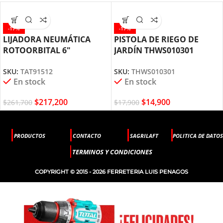
-17%
-17%
LIJADORA NEUMÁTICA
PISTOLA DE RIEGO DE
ROTOORBITAL 6″
JARDÍN THWS010301
TAT91512 TOTAL TOOLS
TOTAL TOOLS
SKU:
TAT91512
SKU:
THWS010301
En stock
En stock
$
217,200
$
14,900
$
261,700
$
17,900
PRODUCTOS
CONTACTO
SAGRILAFT
POLITICA DE DATOS
TERMINOS Y CONDICIONES
COPYRIGHT © 2015 - 2026 FERRETERIA LUIS PENAGOS