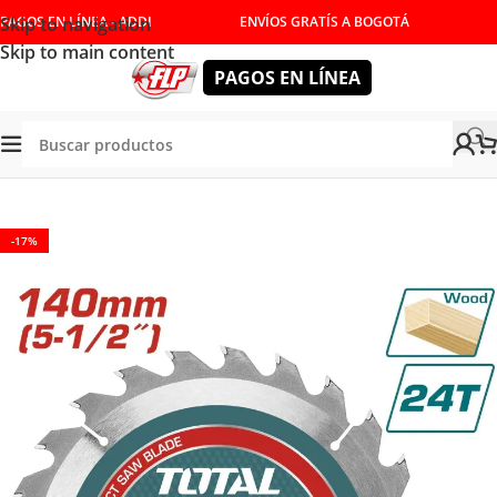
Skip to navigation
PAGOS EN LÍNEA - ADDI
ENVÍOS GRATÍS A BOGOTÁ
Skip to main content
PAGOS EN LÍNEA
Tienda
/
ACCESORIOS
/
CONSUMIBLES
/
DISCOS
-17%