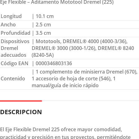
Eje Flexible – Aditamento Mototool Dremel (225)
Longitud
| 10.1 cm
Ancho
| 2.5 cm
Profundidad
| 3.5 cm
Dispositivos
| Mototools, DREMEL® 4000 (4000-3/36),
Dremel
DREMEL® 3000 (3000-1/26), DREMEL® 8240
adecuados
(8240-5A)
Código EAN
| 0000346803136
| 1 complemento de minisierra Dremel (670),
Contenido
1 accesorio de hoja de corte (546), 1
manual/guía de inicio rápido
DESCRIPCION
El Eje Flexible Dremel 225 ofrece mayor comodidad,
practicidad y precisión en tus proyectos, permitiéndote