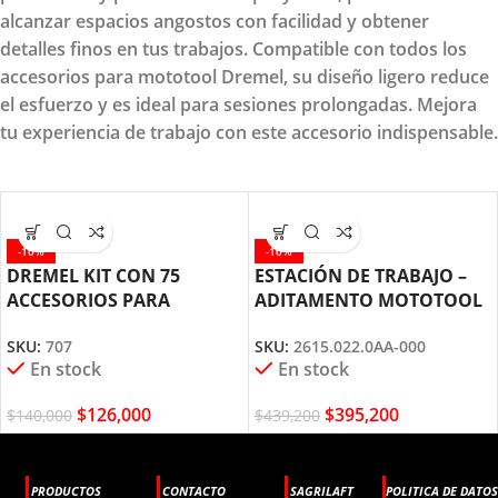
alcanzar espacios angostos con facilidad y obtener
detalles finos en tus trabajos. Compatible con todos los
accesorios para mototool Dremel, su diseño ligero reduce
el esfuerzo y es ideal para sesiones prolongadas. Mejora
tu experiencia de trabajo con este accesorio indispensable.
-10%
-10%
DREMEL KIT CON 75
ESTACIÓN DE TRABAJO –
ACCESORIOS PARA
ADITAMENTO MOTOTOOL
MOTOTOOL (707)
DREMEL (220)
SKU:
707
SKU:
2615.022.0AA-000
En stock
En stock
$
126,000
$
395,200
$
140,000
$
439,200
PRODUCTOS
CONTACTO
SAGRILAFT
POLITICA DE DATOS