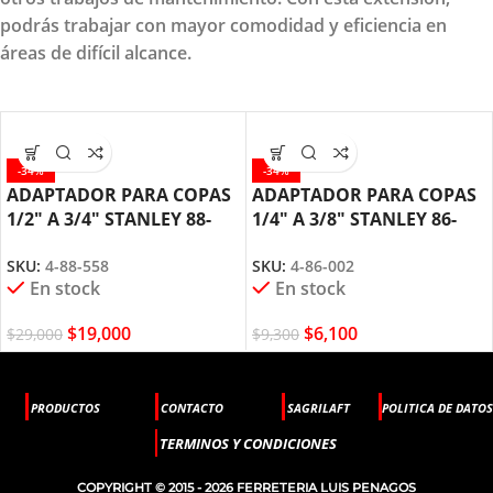
podrás trabajar con mayor comodidad y eficiencia en
áreas de difícil alcance.
-34%
-34%
ADAPTADOR PARA COPAS
ADAPTADOR PARA COPAS
1/2″ A 3/4″ STANLEY 88-
1/4″ A 3/8″ STANLEY 86-
558
002
SKU:
4-88-558
SKU:
4-86-002
En stock
En stock
$
19,000
$
6,100
$
29,000
$
9,300
PRODUCTOS
CONTACTO
SAGRILAFT
POLITICA DE DATOS
TERMINOS Y CONDICIONES
COPYRIGHT © 2015 - 2026 FERRETERIA LUIS PENAGOS