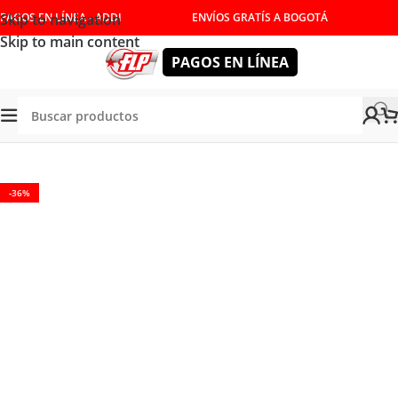
Skip to navigation
PAGOS EN LÍNEA - ADDI
ENVÍOS GRATÍS A BOGOTÁ
Skip to main content
PAGOS EN LÍNEA
MIENTAS MANUALES
/
COPAS Y RATCHET
/
EXTENSION COPA
-36%