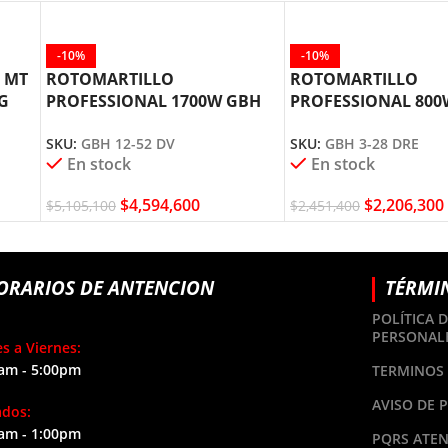
-10%
-10%
0 MT
ROTOMARTILLO
ROTOMARTILLO
 G
PROFESSIONAL 1700W GBH
PROFESSIONAL 800
12-52 DV BOSCH
28 DRE BOSCH
SKU:
GBH 12-52 DV
SKU:
GBH 3-28 DRE
En stock
En stock
$
4,594,600
$
2,206,300
$
5,105,100
$
2,451,400
ORARIOS DE ANTENCION
TÉRMI
POLÍTICA 
PERSONAL
s a Viernes:
am - 5:00pm
TERMINOS 
AVISO DE 
ados:
am - 1:00pm
PQRS ATEN