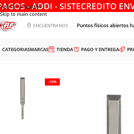
PAGOS - ADDI - SISTECREDITO EN
Skip to navigation
Skip to main content
Puntos físicos abiertos h
ENCUENTRANOS
CATEGORIAS
MARCAS
TIENDA
PAGO Y ENTREGA
PR
Tienda
/
HERRAMIENTAS MANUALES
/
CINCELES Y PUNZON
-10%