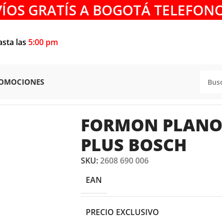
VÍOS GRATÍS A BOGOTÁ TELEFONO
asta las
5:00 pm
OMOCIONES
ES
/
CINCELES
/
FORMON PLANO EMPATE SDS-PLUS BOSCH
FORMON PLANO 
PLUS BOSCH
SKU:
2608 690 006
EAN
PRECIO EXCLUSIVO