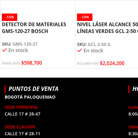
-10%
-10%
DETECTOR DE MATERIALES
NIVEL LÁSER ALCANCE 5
GMS-120-27 BOSCH
LÍNEAS VERDES GCL 2-50
BOSCH
SKU:
GMS-120-27
SKU:
GCL 2-50 G
En stock
En stock
$
598,700
$
2,024,200
$
665,300
$
2,249,100
PUNTOS DE VENTA
H
BOGOTÁ PALOQUEMAO
SEDE PRINCIPAL
Lune
CALLE 17 # 28-47
8:00
SEDE CLAUSER
Sáb
CALLE 17 # 28-11
8:30