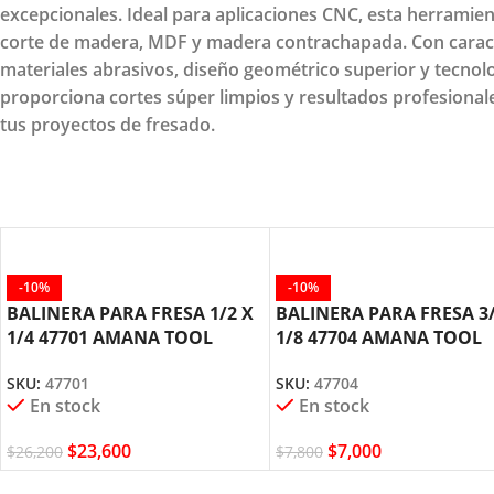
excepcionales. Ideal para aplicaciones CNC, esta herramie
corte de madera, MDF y madera contrachapada. Con caracte
materiales abrasivos, diseño geométrico superior y tecnolog
proporciona cortes súper limpios y resultados profesionale
tus proyectos de fresado.
-10%
-10%
BALINERA PARA FRESA 1/2 X
BALINERA PARA FRESA 3/
1/4 47701 AMANA TOOL
1/8 47704 AMANA TOOL
SKU:
47701
SKU:
47704
En stock
En stock
$
23,600
$
7,000
$
26,200
$
7,800