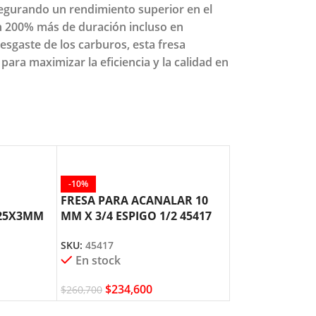
segurando un rendimiento superior en el
n 200% más de duración incluso en
esgaste de los carburos, esta fresa
ara maximizar la eficiencia y la calidad en
-10%
-10%
FRESA PARA ACANALAR 10
FRESA PARA A
25X3MM
MM X 3/4 ESPIGO 1/2 45417
1/2 X 1 ESPIGO
A TOOL
AMANA TOOL
AMANA TOOL
SKU:
45417
SKU:
45226
En stock
En stock
$
234,600
$
123,2
$
260,700
$
136,900