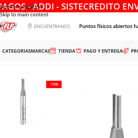
PAGOS - ADDI - SISTECREDITO EN
Skip to navigation
Skip to main content
Puntos físicos abiertos h
ENCUENTRANOS
CATEGORIAS
MARCAS
TIENDA
PAGO Y ENTREGA
PR
Tienda
/
HERRAMIENTAS DE CORTE
/
FRESAS
/
ACANALAR
/
FR
-10%