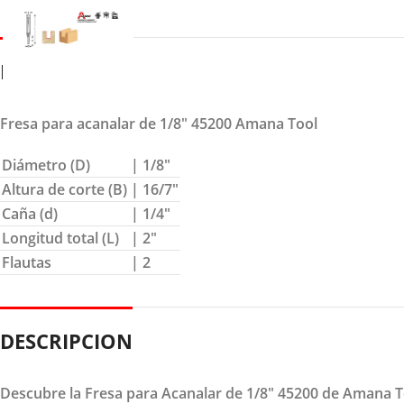
DETALLES
Fresa para acanalar de 1/8″ 45200 Amana Tool
Diámetro (D)
| 1/8″
Altura de corte (B)
| 16/7″
Caña (d)
| 1/4″
Longitud total (L)
| 2″
Flautas
| 2
DESCRIPCION
Descubre la Fresa para Acanalar de 1/8" 45200 de Amana Too