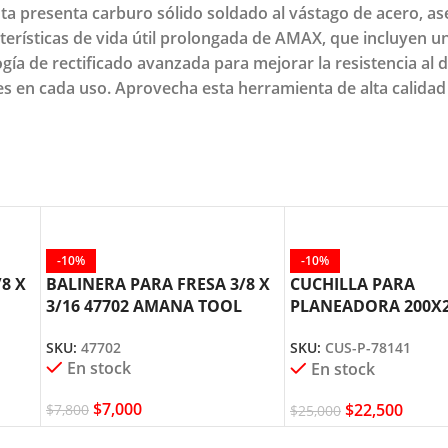
nta presenta carburo sólido soldado al vástago de acero, a
rísticas de vida útil prolongada de AMAX, que incluyen u
ía de rectificado avanzada para mejorar la resistencia al d
s en cada uso. Aprovecha esta herramienta de alta calidad p
-10%
-10%
8 X
BALINERA PARA FRESA 3/8 X
CUCHILLA PARA
3/16 47702 AMANA TOOL
PLANEADORA 200X
CUS-P-78141 AMAN
SKU:
47702
SKU:
CUS-P-78141
En stock
En stock
$
7,000
$
22,500
$
7,800
$
25,000