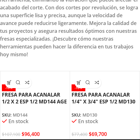
acabado del corte. Con dos cortes por revolución, se logra
una superficie lisa y precisa, aunque la velocidad de
avance puede reducirse ligeramente. Mejora la calidad de
tus proyectos y asegura resultados óptimos con nuestras
fresas especializadas. ¡Descubre cómo nuestras
herramientas pueden hacer la diferencia en tus trabajos
hoy mismo!
-10%
-10%
FRESA PARA ACANALAR
FRESA PARA ACANALAR
1/2 X 2 ESP 1/2 MD144 AGE
1/4″ X 3/4″ ESP 1/2 MD130
BY AMANA TOOL
AGE AMANA TOOL
SKU:
MD144
SKU:
MD130
En stock
En stock
$
96,400
$
69,700
$
107,100
$
77,400