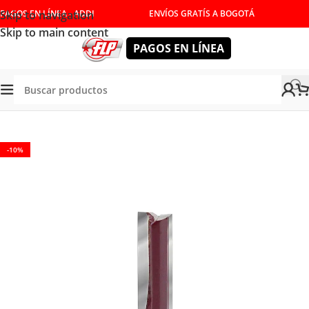
Skip to navigation
PAGOS EN LÍNEA - ADDI
ENVÍOS GRATÍS A BOGOTÁ
Skip to main content
PAGOS EN LÍNEA
Tienda
/
HERRAMIENTAS DE CORTE
/
FRESAS
/
ACANALAR
-10%