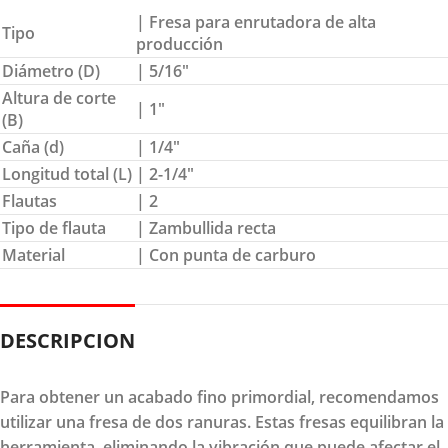
| Fresa para enrutadora de alta
Tipo
producción
Diámetro (D)
| 5/16″
Altura de corte
| 1″
(B)
Caña (d)
| 1/4″
Longitud total (L)
| 2-1/4″
Flautas
| 2
Tipo de flauta
| Zambullida recta
Material
| Con punta de carburo
DESCRIPCION
Para obtener un acabado fino primordial, recomendamos
utilizar una fresa de dos ranuras. Estas fresas equilibran la
herramienta, eliminando la vibración que puede afectar el