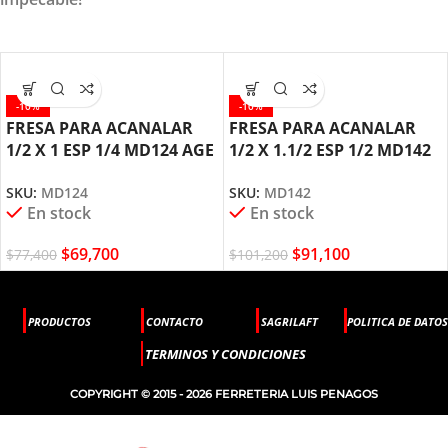
-10%
-10%
FRESA PARA ACANALAR
FRESA PARA ACANALAR
1/2 X 1 ESP 1/4 MD124 AGE
1/2 X 1.1/2 ESP 1/2 MD142
BY AMANA TOOL
AGE AMANA TOOL
SKU:
MD124
SKU:
MD142
En stock
En stock
$
69,700
$
91,100
$
77,400
$
101,200
PRODUCTOS
CONTACTO
SAGRILAFT
POLITICA DE DATOS
TERMINOS Y CONDICIONES
COPYRIGHT © 2015 - 2026 FERRETERIA LUIS PENAGOS