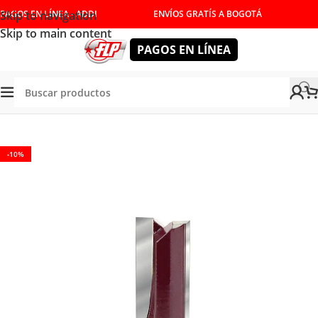
Skip to navigation
PAGOS EN LÍNEA - ADDI
ENVÍOS GRATÍS A BOGOTÁ
Skip to main content
PAGOS EN LÍNEA
Tienda
/
HERRAMIENTAS DE CORTE
/
FRESAS
/
ACANALAR
-10%