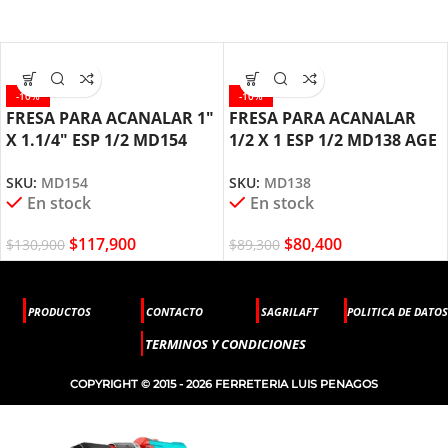
-10%
-10%
FRESA PARA ACANALAR 1″
FRESA PARA ACANALAR
X 1.1/4″ ESP 1/2 MD154
1/2 X 1 ESP 1/2 MD138 AGE
AGE AMANA TOOL
BY AMANA TOOL
SKU:
MD154
SKU:
MD138
En stock
En stock
$
117,900
$
80,400
$
130,900
$
89,300
PRODUCTOS
CONTACTO
SAGRILAFT
POLITICA DE DATOS
TERMINOS Y CONDICIONES
COPYRIGHT © 2015 - 2026 FERRETERIA LUIS PENAGOS