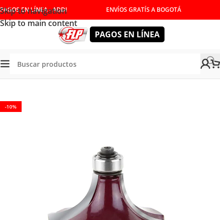
Skip to navigation
PAGOS EN LÍNEA - ADDI
ENVÍOS GRATÍS A BOGOTÁ
Skip to main content
PAGOS EN LÍNEA
Tienda
/
HERRAMIENTAS DE CORTE
/
FRESAS
/
BOCELAR
-10%