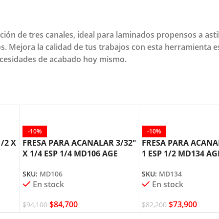
n de tres canales, ideal para laminados propensos a astill
. Mejora la calidad de tus trabajos con esta herramienta e
necesidades de acabado hoy mismo.
-10%
-10%
/2 X
FRESA PARA ACANALAR 3/32″
FRESA PARA ACANAL
X 1/4 ESP 1/4 MD106 AGE
1 ESP 1/2 MD134 AG
AMANA TOOL
AMANA TOOL
SKU:
MD106
SKU:
MD134
En stock
En stock
$
84,700
$
73,900
$
94,100
$
82,200