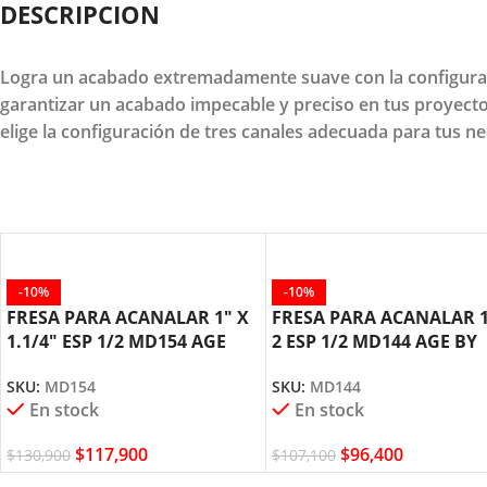
DESCRIPCION
Logra un acabado extremadamente suave con la configuració
garantizar un acabado impecable y preciso en tus proyectos
elige la configuración de tres canales adecuada para tus 
-10%
-10%
FRESA PARA ACANALAR 1″ X
FRESA PARA ACANALAR 1
1.1/4″ ESP 1/2 MD154 AGE
2 ESP 1/2 MD144 AGE BY
AMANA TOOL
AMANA TOOL
SKU:
MD154
SKU:
MD144
En stock
En stock
$
117,900
$
96,400
$
130,900
$
107,100