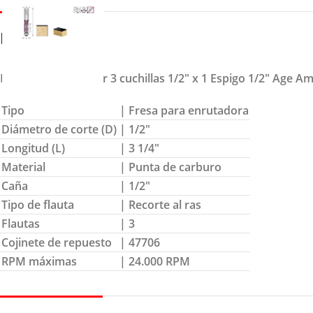
DETALLES
Fresa para relimpiar 3 cuchillas 1/2″ x 1 Espigo 1/2″ Age A
Tipo
| Fresa para enrutadora
Diámetro de corte (D)
| 1/2″
Longitud (L)
| 3 1/4″
Material
| Punta de carburo
Caña
| 1/2″
Tipo de flauta
| Recorte al ras
Flautas
| 3
Cojinete de repuesto
| 47706
RPM máximas
| 24.000 RPM