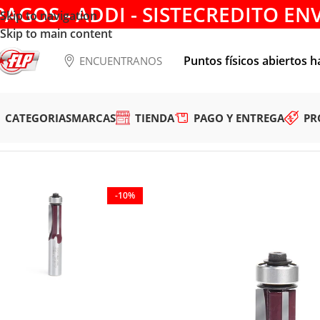
PAGOS - ADDI - SISTECREDITO EN
Skip to navigation
Skip to main content
Puntos físicos abiertos h
ENCUENTRANOS
CATEGORIAS
MARCAS
TIENDA
PAGO Y ENTREGA
PR
Tienda
/
HERRAMIENTAS DE CORTE
/
FRESAS
/
RELIMPIAR
/
FRE
-10%