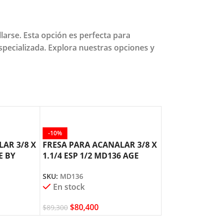
arse. Esta opción es perfecta para
specializada. Explora nuestras opciones y
-10%
-10%
AR 3/8 X
FRESA PARA ACANALAR 3/8 X
FRESA PARA A
E BY
1.1/4 ESP 1/2 MD136 AGE
X 1 ESP 1/2 M
AMANA TOOL
AMANA TOOL
SKU:
MD136
SKU:
MD132
En stock
En stock
$
80,400
$
69,700
$
89,300
$
77,400