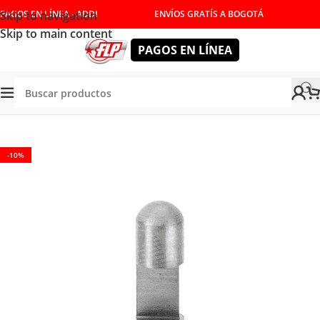
Skip to navigation
PAGOS EN LÍNEA - ADDI
ENVÍOS GRATÍS A BOGOTÁ
Skip to main content
PAGOS EN LÍNEA
Tienda
/
HERRAMIENTAS DE CORTE
/
FRESAS
/
RELIMPIAR
-10%