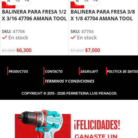
-10%
-10%
BALINERA PARA FRESA 1/2
BALINERA PARA FRESA 3/8
X 3/16 47706 AMANA TOOL
X 1/8 47704 AMANA TOOL
SKU:
47706
SKU:
47704
En stock
En stock
$
6,300
$
7,000
$
7,000
$
7,800
PRODUCTOS
CONTACTO
SAGRILAFT
POLITICA DE DATOS
TERMINOS Y CONDICIONES
COPYRIGHT © 2015 - 2026 FERRETERIA LUIS PENAGOS