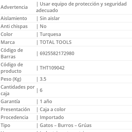
| Usar equipo de protección y seguridad
Advertencia
adecuado
Aislamiento
| Sin aislar
Anti chispas
| No
Color
| Turquesa
Marca
| TOTAL TOOLS
Código de
| 6925582172980
Barras
Código de
| THT109042
producto
Peso (Kg)
| 3.5
Cantidades por
| 6
caja
Garantía
| 1 año
Presentación
| Caja a color
Procedencia
| Importado
Tipo
| Gatos – Burros – Grúas