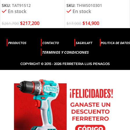
SKU:
TAT91512
SKU:
THWS010301
En stock
En stock
$
217,200
$
14,900
$
261,700
$
17,900
PRODUCTOS
CONTACTO
SAGRILAFT
POLITICA DE DATOS
TERMINOS Y CONDICIONES
COPYRIGHT © 2015 - 2026 FERRETERIA LUIS PENAGOS