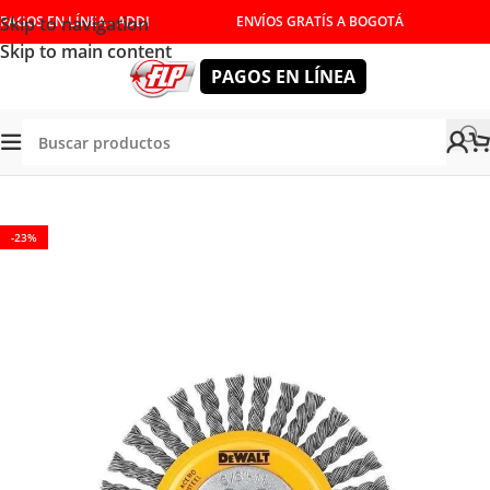
Skip to navigation
PAGOS EN LÍNEA - ADDI
ENVÍOS GRATÍS A BOGOTÁ
Skip to main content
PAGOS EN LÍNEA
Tienda
/
ACCESORIOS
/
CONSUMIBLES
/
TALADROS
-23%