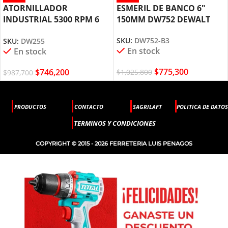
ATORNILLADOR
ESMERIL DE BANCO 6″
INDUSTRIAL 5300 RPM 6
150MM DW752 DEWALT
AMPERIOS DW255 DEWALT
SKU:
DW752-B3
SKU:
DW255
En stock
En stock
$
775,300
$
746,200
$
1,025,800
$
987,700
PRODUCTOS
CONTACTO
SAGRILAFT
POLITICA DE DATOS
TERMINOS Y CONDICIONES
COPYRIGHT © 2015 - 2026 FERRETERIA LUIS PENAGOS