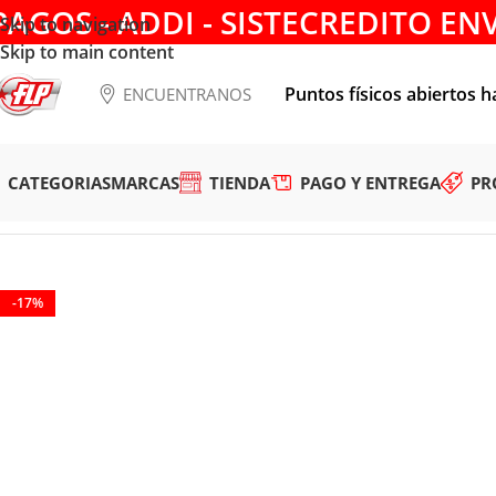
PAGOS - ADDI - SISTECREDITO EN
Skip to navigation
Skip to main content
Puntos físicos abiertos h
ENCUENTRANOS
CATEGORIAS
MARCAS
TIENDA
PAGO Y ENTREGA
PR
Tienda
/
HERRAMIENTAS MANUALES
/
COPAS Y RATCHET
/
JU
-17%