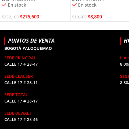
En stock
En stock
$
275,600
$
8,800
$
332,100
$
10,600
PUNTOS DE VENTA
H
BOGOTÁ PALOQUEMAO
SEDE PRINCIPAL
Lune
CALLE 17 # 28-47
8:00
SEDE CLAUSER
Sáb
CALLE 17 # 28-11
8:30
SEDE TOTAL
CALLE 17 # 28-17
SEDE DEWALT
CALLE 17 # 28-46