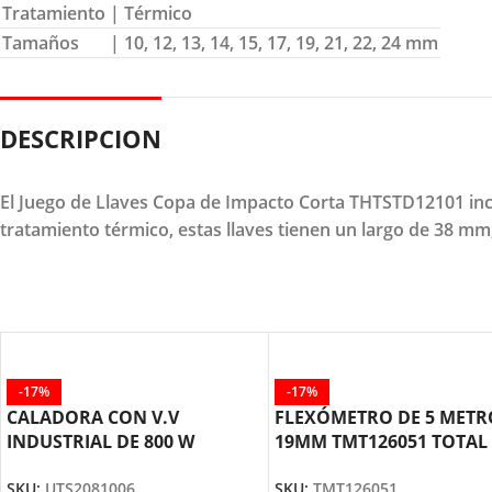
Tratamiento
| Térmico
Tamaños
| 10, 12, 13, 14, 15, 17, 19, 21, 22, 24 mm
DESCRIPCION
El Juego de Llaves Copa de Impacto Corta THTSTD12101 in
tratamiento térmico, estas llaves tienen un largo de 38 mm,
-17%
-17%
CALADORA CON V.V
FLEXÓMETRO DE 5 METR
INDUSTRIAL DE 800 W
19MM TMT126051 TOTAL
UTS2081006 TOTAL TOOLS
TOOLS
SKU:
UTS2081006
SKU:
TMT126051