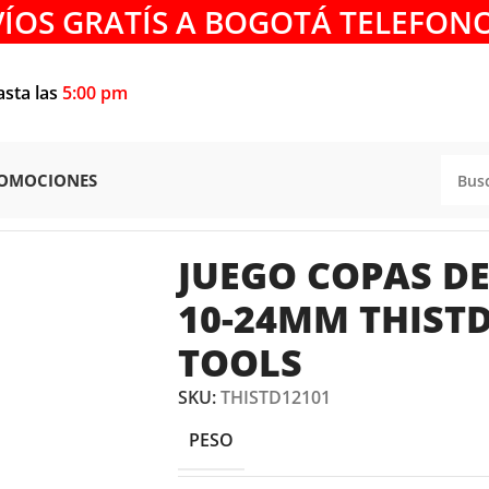
VÍOS GRATÍS A BOGOTÁ TELEFONO
asta las
5:00 pm
OMOCIONES
EGOS DE COPAS
/
JUEGO COPAS DE IMPACTO 1/2″ 10-24MM
JUEGO COPAS DE
10-24MM THIST
TOOLS
SKU:
THISTD12101
PESO