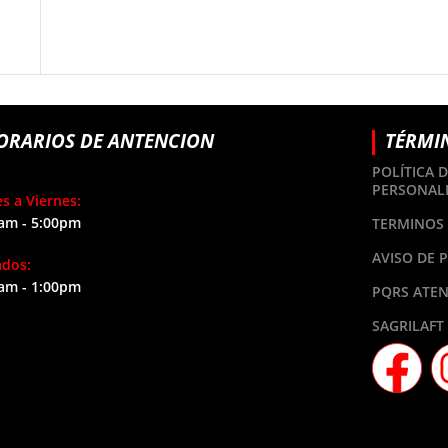
ORARIOS DE ANTENCION
TÉRMI
POLÍTICA 
PERSONAL
s a Viernes:
am - 5:00pm
TERMINOS 
AVISO DE 
ados:
am - 1:00pm
PQRS ATEN
SAGRILAFT