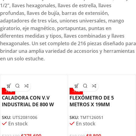
1/2", llaves hexagonales, llaves de estrella, llaves
profundas, llaves de bujía, barras de extensión,
adaptadores de tres vías, uniones universales, mango
giratorio, eje magnético, portapuntas, puntas en
diferentes medidas y tipos, llaves combinadas y llaves
hexagonales. Un set completo de 216 piezas diseñado para
brindar una amplia variedad de accesorios y herramientas
en un solo estuche.
-17%
-17%
CALADORA CON V.V
FLEXÓMETRO DE 5
INDUSTRIAL DE 800 W
METROS X 19MM
UTS2081006 TOTAL TOOLS
TMT126051 TOTAL TOOLS
SKU:
UTS2081006
SKU:
TMT126051
En stock
En stock
$
275,600
$
8,800