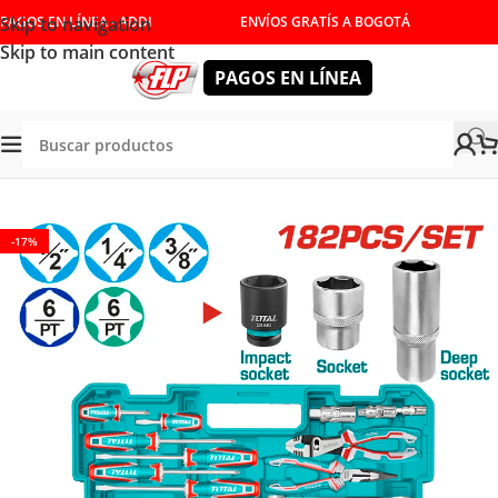
Skip to navigation
PAGOS EN LÍNEA - ADDI
ENVÍOS GRATÍS A BOGOTÁ
Skip to main content
PAGOS EN LÍNEA
IENTAS MANUALES
/
COPAS Y RATCHET
/
JUEGOS DE COPAS
-17%