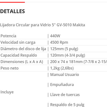
DETALLES
Lijadora Circular para Vidrio 5″ GV-5010 Makita
Potencia
| 440W
Velocidad sin carga
| 4500 Rpm
Diámetro del disco de lija
| 125mm (5 pulg)
Capacidad Respaldo
| 120mm (4-3/4 pulg)
Dimensiones (L x A x A)
| 200 x 74 x 181mm (7-7/8 x 2-15/
Peso neto
| 1,2kg (2,6lbs)
| Manual Usuario
| Empuñadura
Incluye
| Llave de tuercas
| Respaldo de 5 pulg