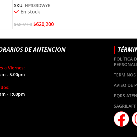
SKU:
HP333DWYE
En stock
$
620,200
$
689,100
ORARIOS DE ANTENCION
TÉRMI
POLÍTICA 
PERSONAL
s a Viernes:
am - 5:00pm
TERMINOS 
AVISO DE 
ados:
am - 1:00pm
PQRS ATEN
SAGRILAFT