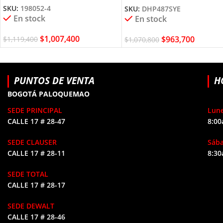
SKU:
198052-4
SKU:
DHP487SYE
En stock
En stock
$
1,007,400
$
963,700
$
1,119,400
$
1,070,800
PUNTOS DE VENTA
H
BOGOTÁ PALOQUEMAO
SEDE PRINCIPAL
Lune
CALLE 17 # 28-47
8:00
SEDE CLAUSER
Sáb
CALLE 17 # 28-11
8:30
SEDE TOTAL
CALLE 17 # 28-17
SEDE DEWALT
CALLE 17 # 28-46