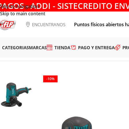
PAGOS - ADDI - SISTECREDITO EN
Skip to navigation
Skip to main content
Puntos físicos abiertos h
ENCUENTRANOS
CATEGORIAS
MARCAS
TIENDA
PAGO Y ENTREGA
PR
Tienda
/
HERRAMIENTAS ELÉCTRICAS
/
LIJADORAS
/
Lijadora C
-10%