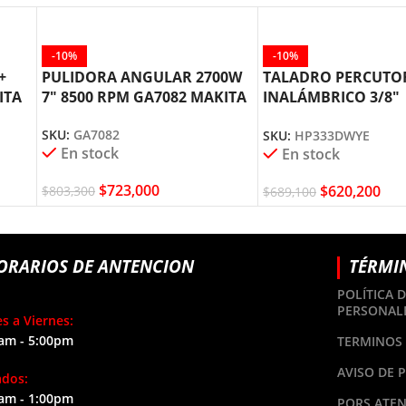
-10%
-10%
+
PULIDORA ANGULAR 2700W
TALADRO PERCUTO
ITA
7″ 8500 RPM GA7082 MAKITA
INALÁMBRICO 3/8″
HP333DWYE MAKIT
SKU:
GA7082
SKU:
HP333DWYE
En stock
En stock
$
723,000
$
620,200
$
803,300
$
689,100
ORARIOS DE ANTENCION
TÉRMI
POLÍTICA 
PERSONAL
s a Viernes:
am - 5:00pm
TERMINOS 
AVISO DE 
ados:
am - 1:00pm
PQRS ATEN