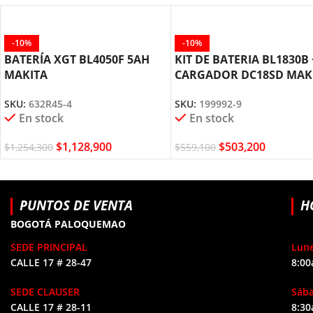
-10%
-10%
BATERÍA XGT BL4050F 5AH
KIT DE BATERIA BL1830B 
MAKITA
CARGADOR DC18SD MAK
SKU:
632R45-4
SKU:
199992-9
En stock
En stock
$
1,128,900
$
503,200
$
1,254,300
$
559,100
PUNTOS DE VENTA
H
BOGOTÁ PALOQUEMAO
SEDE PRINCIPAL
Lune
CALLE 17 # 28-47
8:00
SEDE CLAUSER
Sáb
CALLE 17 # 28-11
8:30