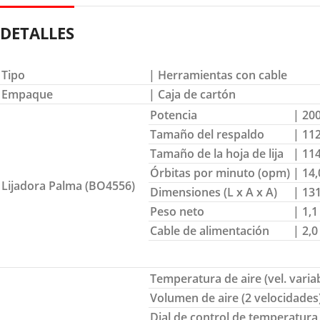
DETALLES
Tipo
| Herramientas con cable
Empaque
| Caja de cartón
Potencia
| 20
Tamaño del respaldo
| 11
Tamaño de la hoja de lija
| 114
Órbitas por minuto (opm)
| 14
Lijadora Palma (BO4556)
Dimensiones (L x A x A)
| 131
Peso neto
| 1,1
Cable de alimentación
| 2,0
Temperatura de aire (vel. varia
Volumen de aire (2 velocidades
Dial de control de temperatura