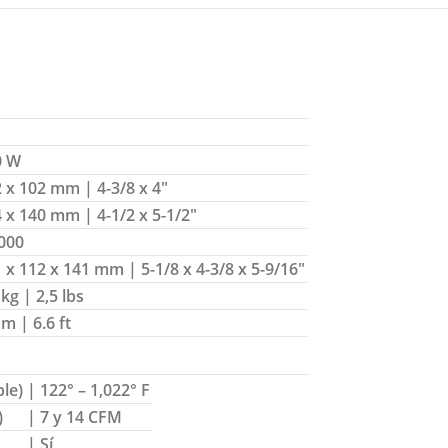
0 W
2 x 102 mm | 4-3/8 x 4″
 x 140 mm | 4-1/2 x 5-1/2″
,000
 x 112 x 141 mm | 5-1/8 x 4-3/8 x 5-9/16″
 kg | 2,5 lbs
 m | 6.6 ft
ble)
| 122° – 1,022° F
)
| 7 y 14 CFM
| Sí