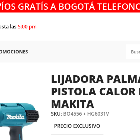
VÍOS GRATÍS A BOGOTÁ TELEFONO
asta las
5:00 pm
OMOCIONES
PALMA BO4556 + PISTOLA CALOR HG6031V MAKITA
LIJADORA PALM
PISTOLA CALOR
MAKITA
SKU:
BO4556 + HG6031V
PRECIO EXCLUSIVO