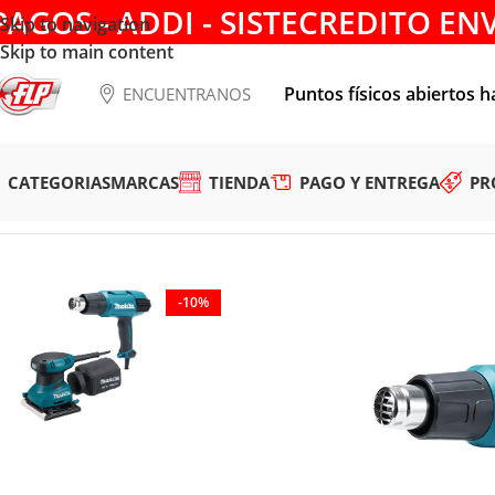
PAGOS - ADDI - SISTECREDITO EN
Skip to navigation
Skip to main content
Puntos físicos abiertos h
ENCUENTRANOS
CATEGORIAS
MARCAS
TIENDA
PAGO Y ENTREGA
PR
Tienda
/
HERRAMIENTAS ELÉCTRICAS
/
COMBOS
/
LIJADORA 
-10%