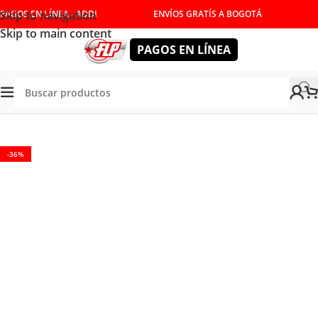
Skip to navigation
PAGOS EN LÍNEA - ADDI
ENVÍOS GRATÍS A BOGOTÁ
Skip to main content
PAGOS EN LÍNEA
HERRAMIENTAS MANUALES
/
LLAVES
/
LLAVES COMBINADAS
-36%