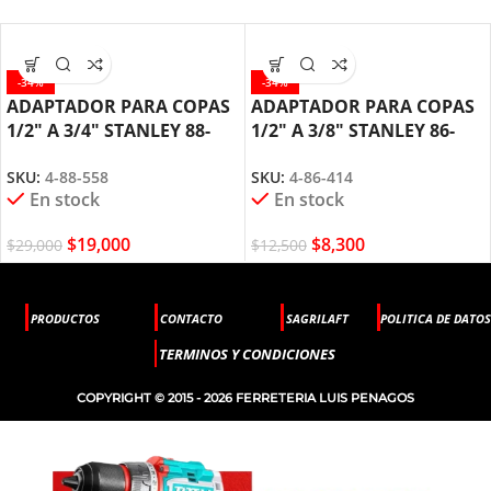
-34%
-34%
ADAPTADOR PARA COPAS
ADAPTADOR PARA COPAS
1/2″ A 3/4″ STANLEY 88-
1/2″ A 3/8″ STANLEY 86-
558
414
SKU:
4-88-558
SKU:
4-86-414
En stock
En stock
$
19,000
$
8,300
$
29,000
$
12,500
PRODUCTOS
CONTACTO
SAGRILAFT
POLITICA DE DATOS
TERMINOS Y CONDICIONES
COPYRIGHT © 2015 - 2026 FERRETERIA LUIS PENAGOS