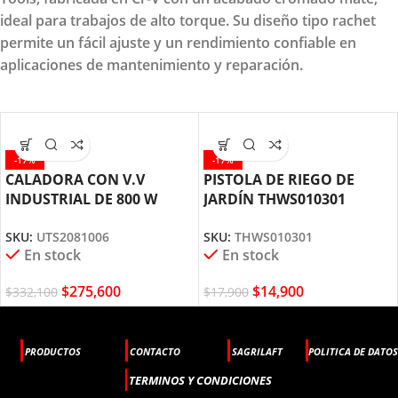
ideal para trabajos de alto torque. Su diseño tipo rachet
permite un fácil ajuste y un rendimiento confiable en
aplicaciones de mantenimiento y reparación.
-17%
-17%
CALADORA CON V.V
PISTOLA DE RIEGO DE
INDUSTRIAL DE 800 W
JARDÍN THWS010301
UTS2081006 TOTAL TOOLS
TOTAL TOOLS
SKU:
UTS2081006
SKU:
THWS010301
En stock
En stock
$
275,600
$
14,900
$
332,100
$
17,900
PRODUCTOS
CONTACTO
SAGRILAFT
POLITICA DE DATOS
TERMINOS Y CONDICIONES